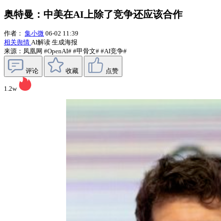
奥特曼：中美在AI上除了竞争还应该合作
作者：
集小微
06-02 11:39
相关舆情
AI解读
生成海报
来源：凤凰网
#OpenAI#
#甲骨文#
#AI竞争#
评论
收藏
点赞
1.2w