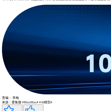
责编：
李梅
来源：爱集微
#MiniMax#
#AI模型#