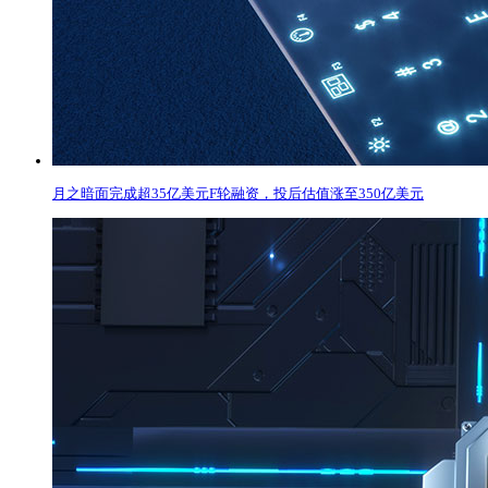
月之暗面完成超35亿美元F轮融资，投后估值涨至350亿美元