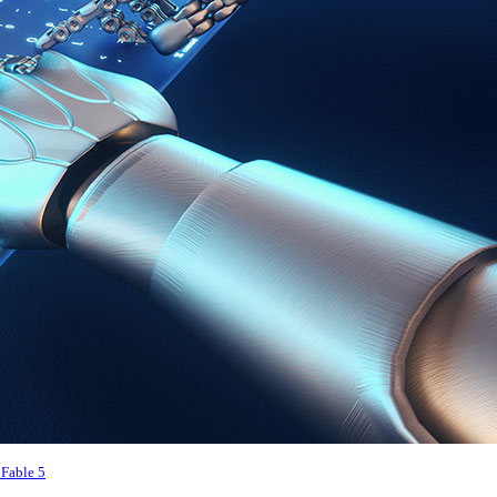
able 5