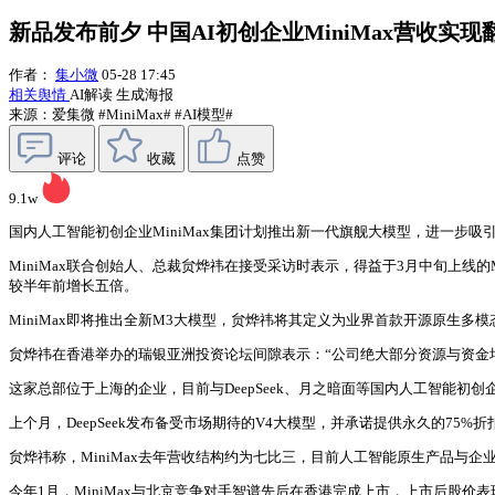
新品发布前夕 中国AI初创企业MiniMax营收实
作者：
集小微
05-28 17:45
相关舆情
AI解读
生成海报
来源：爱集微
#MiniMax#
#AI模型#
评论
收藏
点赞
9.1w
国内人工智能初创企业MiniMax集团计划推出新一代旗舰大模型，进一步
MiniMax联合创始人、总裁贠烨祎在接受采访时表示，得益于3月中旬上
较半年前增长五倍。
MiniMax即将推出全新M3大模型，贠烨祎将其定义为业界首款开源原生多
贠烨祎在香港举办的瑞银亚洲投资论坛间隙表示：“公司绝大部分资源与资金
这家总部位于上海的企业，目前与DeepSeek、月之暗面等国内人工智能初创
上个月，DeepSeek发布备受市场期待的V4大模型，并承诺提供永久的75%折
贠烨祎称，MiniMax去年营收结构约为七比三，目前人工智能原生产品与企
今年1月，MiniMax与北京竞争对手智谱先后在香港完成上市，上市后股