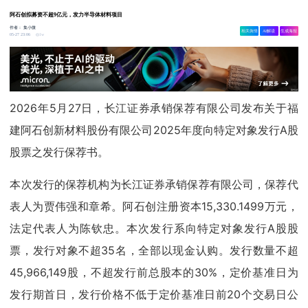
阿石创拟募资不超9亿元，发力半导体材料项目
作者：
集小微
相关舆情
AI解读
生成海报
1w
05-27 23:06
2026年5月27日，长江证券承销保荐有限公司发布关于福
建阿石创新材料股份有限公司2025年度向特定对象发行A股
股票之发行保荐书。
本次发行的保荐机构为长江证券承销保荐有限公司，保荐代
表人为贾伟强和章希。阿石创注册资本15,330.1499万元，
法定代表人为陈钦忠。本次发行系向特定对象发行A股股
票，发行对象不超35名，全部以现金认购。发行数量不超
45,966,149股，不超发行前总股本的30%，定价基准日为
发行期首日，发行价格不低于定价基准日前20个交易日公