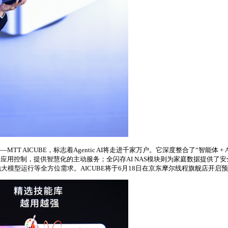
AICUBE，标志着Agentic AI将走进千家万户。它深度整合了“智能体 + A
APP的跨应用控制，提供智慧化的主动服务；全闪存AI NAS模块则为家庭数据提供了
模型运行等全方位需求。AICUBE将于6月18日在京东摩尔线程旗舰店开启