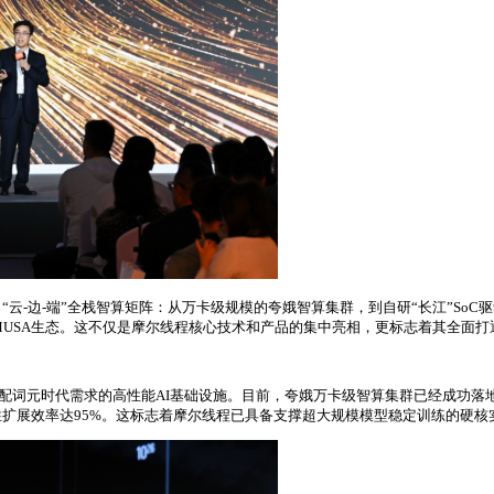
-端”全栈智算矩阵：从万卡级规模的夸娥智算集群，到自研“长江”SoC驱动的智能
的MUSA生态。这不仅是摩尔线程核心技术和产品的集中亮相，更标志着其全面打
配词元时代需求的高性能AI基础设施。目前，夸娥万卡级智算集群已经成功落地
练线性扩展效率达95%。这标志着摩尔线程已具备支撑超大规模模型稳定训练的硬核