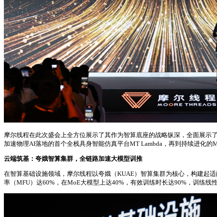
摩尔线程在此次盛会上全方位展示了其作为智算底座的战略纵深，全面展示了“云-边
加速物理AI落地的首个全栈具身智能仿真平台MT Lambda，再到持续进化
云端筑基：夸娥智算集群，全链路加速大模型训推
在智算基础设施领域，摩尔线程以夸娥（KUAE）智算集群为核心，构建起适
率（MFU）达60%，在MoE大模型上达40%，有效训练时长达90%，训