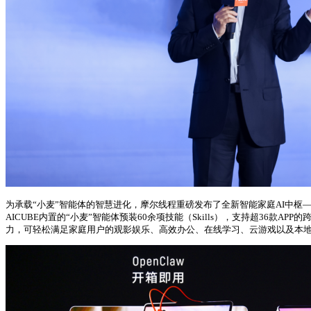
为承载“小麦”智能体的智慧进化，摩尔线程重磅发布了全新智能家庭AI中枢——MTT 
AICUBE内置的“小麦”智能体预装60余项技能（Skills），支持超36款
力，可轻松满足家庭用户的观影娱乐、高效办公、在线学习、云游戏以及本地大