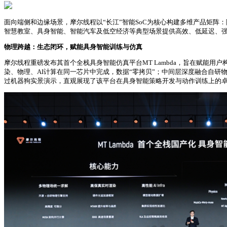
面向端侧和边缘场景，摩尔线程以“长江”智能SoC为核心构建多维产品矩阵：除
智慧教室、具身智能、智能汽车及低空经济等典型场景提供高效、低延迟、强
物理跨越：生态闭环，赋能具身智能训练与仿真
摩尔线程重磅发布其首个全栈具身智能仿真平台MT Lambda，旨在赋能
染、物理、AI计算在同一芯片中完成，数据“零拷贝”；中间层深度融合自研物理、
过机器狗实景演示，直观展现了该平台在具身智能策略开发与动作训练上的