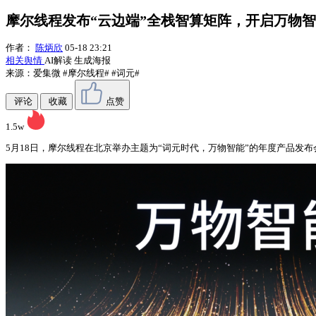
摩尔线程发布“云边端”全栈智算矩阵，开启万物
作者：
陈炳欣
05-18 23:21
相关舆情
AI解读
生成海报
来源：爱集微
#摩尔线程#
#词元#
评论
收藏
点赞
1.5w
5月18日，摩尔线程在北京举办主题为“词元时代，万物智能”的年度产品发布会