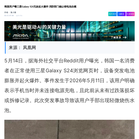
韩国用户曝三星Galaxy S24无故起火爆炸 消防部门确认锂电池自燃
作者：
集小微
相关舆情
AI解读
生成海报
10.8w
05-15 07:49
来源： 凤凰网
5月14日，据海外社交平台Reddit用户曝光，韩国一名消费
者在正常使用三星Galaxy S24浏览网页时，设备突发电池
膨胀并起火爆炸。事件发生于2026年5月11日，该用户明确
表示手机当时并未连接电源充电，且此前从未有过跌落损坏
或拆修记录。此次突发事故导致该用户手部出现轻微烧伤水
泡。