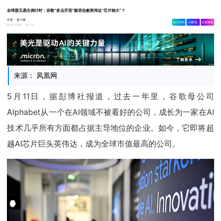
全球股王易主倒计时：谷歌“多点开花”能否击败英伟达“芯片独大”？
作者：
集小微
相关舆情
AI解读
生成海报
1.4w
05-11 15:01
来源： 凤凰网
5月11日，据彭博社报道，过去一年里，谷歌母公司
Alphabet从一个在AI领域不被看好的公司，成长为一家在AI
技术几乎所有方面都占据主导地位的企业。如今，它即将超
越AI芯片巨头英伟达，成为全球市值最高的公司。