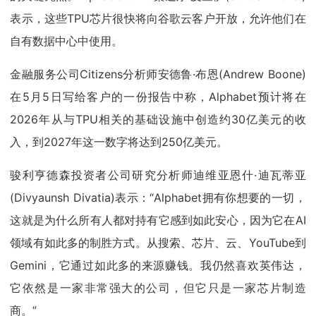
表示，这些TPU芯片很快将向谷歌云客户开放，允许他们在
自有数据中心中使用。
金融服务公司Citizens分析师安德鲁·布恩(Andrew Boone)
在5月5日写给客户的一份报告中称，Alphabet预计将在
2026年从与TPU相关的基础设施中创造约30亿美元的收
入，到2027年这一数字将达到250亿美元。
骏利亨德森投资者公司研究分析师迪维亚恩什·迪瓦蒂亚
(Divyaunsh Divatia)表示：“Alphabet拥有你想要的一切，
这就是为什么所有人都对持有它感到如此安心，因为它在AI
领域有如此多的制胜方式。从搜索、芯片、云、YouTube到
Gemini，它通过如此多的来源赚钱。我仍然喜欢英伟达，
它依然是一家非常强大的公司，但它只是一家芯片制造
商。”