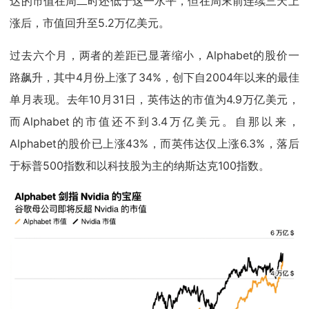
达的市值在周二时还低于这一水平，但在周末前连续三天上
涨后，市值回升至5.2万亿美元。
过去六个月，两者的差距已显著缩小，Alphabet的股价一
路飙升，其中4月份上涨了34%，创下自2004年以来的最佳
单月表现。去年10月31日，英伟达的市值为4.9万亿美元，
而Alphabet的市值还不到3.4万亿美元。自那以来，
Alphabet的股价已上涨43%，而英伟达仅上涨6.3%，落后
于标普500指数和以科技股为主的纳斯达克100指数。