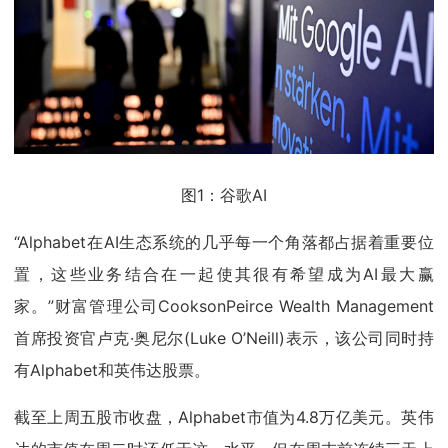
图1：谷歌AI
“Alphabet在AI生态系统的几乎每一个角落都占据着重要位
置，这些业务结合在一起使其很有希望成为AI最大赢
家。”财富管理公司CooksonPeirce Wealth Management
首席投资官卢克·奥尼尔(Luke O’Neill)表示，该公司同时持
有Alphabet和英伟达股票。
截至上周五股市收盘，Alphabet市值为4.8万亿美元。英伟