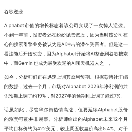
谷歌逆袭
Alphabet市值的增长标志着该公司实现了一次惊人逆袭。
不到一年前，投资者还在纷纷抛售该股，因为当时该公司核
心的搜索引擎业务被认为是AI冲击的潜在受害者。但是这一
看法随后开始改变，因为Alphabet开始将AI整合到谷歌搜索
中，而Gemini也成为最受欢迎的AI聊天机器人之一。
如今，分析师们正在迅速上调其盈利预期。根据彭博社汇编
的数据，过去一个月，市场对Alphabet 2026年净利润的共
识预期上调了约19%，对2027年的预期则上调了超过7%。
话虽如此，尽管华尔街热情高涨，但要延续Alphabet股价
的涨势可能并非易事。分析师给出的Alphabet未来12个月
平均目标价约为422美元，较上周五收盘价高出5.4%。对于