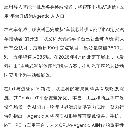
应用导入智能手机及各类终端设备，将智能手机从“通信+应
用”平台升级为Agentic AI入口。
在汽车领域，联发科已完成从“车载芯片供应商”到“AI定义汽
车推动者”的升级。联发科天玑汽车平台已获全球20余家头
部车企认可，落地超190个定点项目，出货量突破3500万
颗，五年增速达385%。在2026年4月的北京车展上，联发
科推出“主动式智能体座舱”解决方案，推动汽车座舱从被动
响应进化为主动智能体。
在IoT与边缘计算领域，联发科的布局同样具有战略纵深
感。其Genio IoT平台覆盖家庭、零售、工业和商业等广泛
设备场景，为AI能力向物理世界渗透提供算力底座。蔡力行
特别指出，Agentic AI将涵盖AI眼镜等可穿戴设备、手机、
IoT、PC与车用平台，未来CPU在Agentic AI时代的重要性