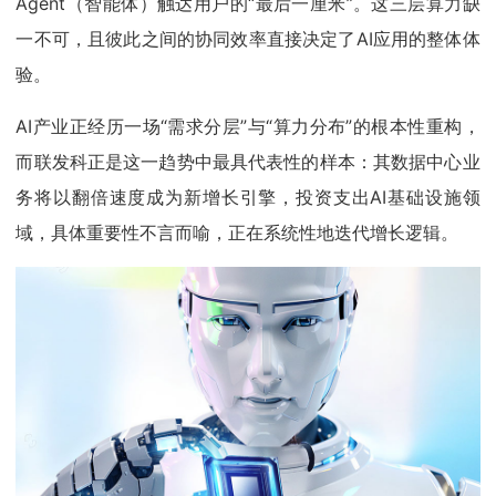
Agent（智能体）触达用户的“最后一厘米”。这三层算力缺
一不可，且彼此之间的协同效率直接决定了AI应用的整体体
验。
AI产业正经历一场“需求分层”与“算力分布”的根本性重构，
而联发科正是这一趋势中最具代表性的样本：其数据中心业
务将以翻倍速度成为新增长引擎，投资支出AI基础设施领
域，具体重要性不言而喻，正在系统性地迭代增长逻辑。