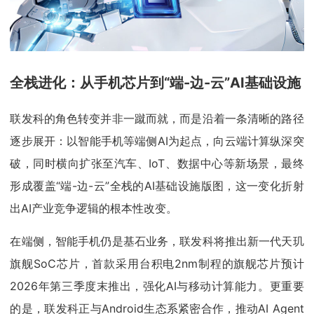
全栈进化：从手机芯片到“端-边-云”AI基础设施
联发科的角色转变并非一蹴而就，而是沿着一条清晰的路径
逐步展开：以智能手机等端侧AI为起点，向云端计算纵深突
破，同时横向扩张至汽车、IoT、数据中心等新场景，最终
形成覆盖“端-边-云”全栈的AI基础设施版图，这一变化折射
出AI产业竞争逻辑的根本性改变。
在端侧，智能手机仍是基石业务，联发科将推出新一代天玑
旗舰SoC芯片，首款采用台积电2nm制程的旗舰芯片预计
2026年第三季度末推出，强化AI与移动计算能力。更重要
的是，联发科正与Android生态系紧密合作，推动AI Agent