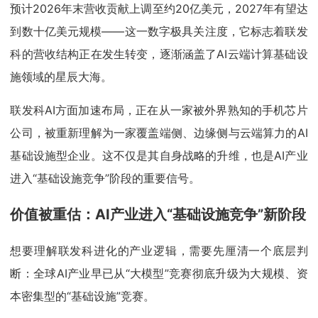
预计2026年末营收贡献上调至约20亿美元，2027年有望达
到数十亿美元规模——这一数字极具关注度，它标志着联发
科的营收结构正在发生转变，逐渐涵盖了AI云端计算基础设
施领域的星辰大海。
联发科AI方面加速布局，正在从一家被外界熟知的手机芯片
公司，被重新理解为一家覆盖端侧、边缘侧与云端算力的AI
基础设施型企业。这不仅是其自身战略的升维，也是AI产业
进入“基础设施竞争”阶段的重要信号。
价值被重估：AI产业进入“基础设施竞争”新阶段
想要理解联发科进化的产业逻辑，需要先厘清一个底层判
断：全球AI产业早已从“大模型”竞赛彻底升级为大规模、资
本密集型的“基础设施”竞赛。