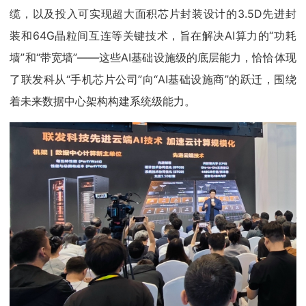
缆，以及投入可实现超大面积芯片封装设计的3.5D先进封
装和64G晶粒间互连等关键技术，旨在解决AI算力的“功耗
墙”和“带宽墙”——这些AI基础设施级的底层能力，恰恰体现
了联发科从“手机芯片公司”向“AI基础设施商”的跃迁，围绕
着未来数据中心架构构建系统级能力。