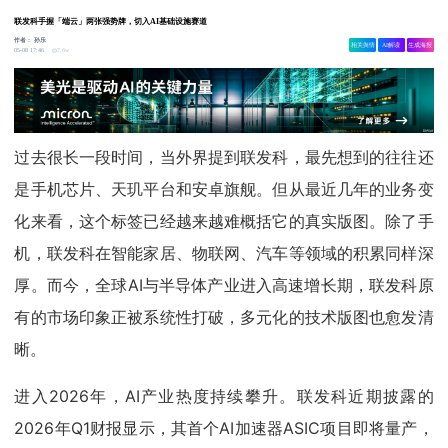
联发科手握「端云」两张强势牌，切入AI基础设施赛道
作者：
孙乐
相关舆情
AI解读
生成海报
7.6w
05-08 17:46
过去很长一段时间，当外界提到联发科，最先想到的往往还
是手机芯片、天玑平台和安卓旗舰。但从最近几年的业务变
化来看，这个标签已经越来越难概括它的真实版图。除了手
机，联发科在智能家居、物联网、汽车等领域的积累同样深
厚。而今，全球AI与半导体产业进入高速增长期，联发科原
有的市场印象正被系统性打破，多元化的技术版图也愈发清
晰。
进入2026年，AI产业热度持续攀升。联发科近期披露的
2026年Q1财报显示，其首个AI加速器ASIC项目即将量产，