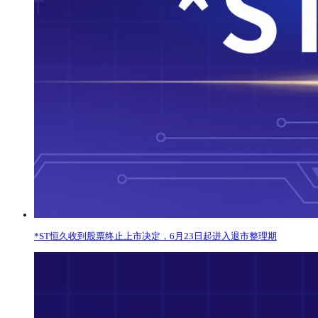
*ST恒久收到股票终止上市决定，6月23日起进入退市整理期