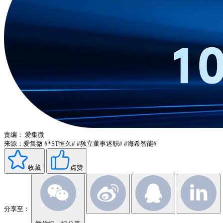
责编：
爱集微
来源：爱集微
#*ST恒久#
#独立董事述职#
#海希智能#
收藏
点赞
分享至：