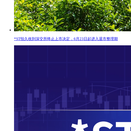
*ST恒久收到深交所终止上市决定，6月23日起进入退市整理期