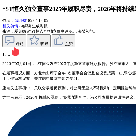
*ST恒久独立董事2025年履职尽责，2026年将持
作者：
集小微
05-04 14:05
相关舆情
AI解读
生成海报
来源：爱集微
#*ST恒久#
#独立董事述职#
#海希智能#
评论
收藏
点赞
1.5w
2026年05月04日，*ST恒久发布2025年度独立董事述职报告。独立董事
在履职概况方面，方世南出席了全年9次董事会会议且全投赞成票，出席2次
上，他审核议案、关注信息披露并加强学习。
重点关注事项中，关联交易遵循原则，对公司无重大不利影响；定期报告编制
方世南表示，2026年将继续履职，加强沟通合作，为公司发展提建设性建议