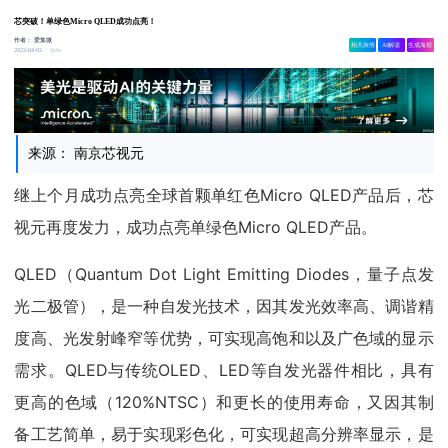
芯突破！单绿色Micro QLED成功点亮！
作者：
爱集微
相关舆情
AI解读
生成海报
4w
2022-04-02
来源： 南京芯视元
继上个月成功点亮全球首颗单红色Micro QLED产品后，芯
视元再度发力，成功点亮单绿色Micro QLED产品。
QLED（Quantum Dot Light Emitting Diodes，量子点发
光二极管），是一种自发光技术，因其发光效率高、调谐精
度高、光发射峰窄等优势，可实现高饱和以及广色域的显示
需求。QLED与传统OLED、LED等自发光器件相比，具有
更高的色域（120%NTSC）和更长的使用寿命，又因其制
备工艺简单，易于实现彩色化，可实现超高分辨率显示，是