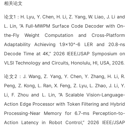
相关论文
论文1：H. Lyu, Y. Chen, H. Li, Z. Yang, W. Liao, J. Li and
L. Lin, “A Full-MWPM Surface Code Decoder with On-
the-Fly Weight Computation and Cross-Platform
Adaptability Achieving 1.9×10^-6 LER and 20.8-ns
Decode Time at 4K,” 2026 IEEE/JSAP Symposium on
VLSI Technology and Circuits, Honolulu, HI, USA, 2026.
论文2：J. Wang, Z. Yang, Y. Chen, Y. Zhang, H. Li, R.
Peng, Z. Kong, L. Ran, X. Feng, Z. Lyu, L. Zhao, J. Li, Y.
Li, F. Zhou and L. Lin, “A Scalable Vision-Language-
Action Edge Processor with Token Filtering and Hybrid
Processing-Near Memory for 6.7-ms Perception-to-
Action Latency in Robot Control,” 2026 IEEE/JSAP