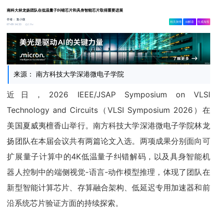
南科大林龙扬团队在低温量子纠错芯片和具身智能芯片取得重要进展
作者：
集小微
相关舆情
AI解读
生成海报
2.8w
07-09 14:33
来源： 南方科技大学深港微电子学院
近日，2026 IEEE/JSAP Symposium on VLSI
Technology and Circuits（VLSI Symposium 2026）在
美国夏威夷檀香山举行。南方科技大学深港微电子学院林龙
扬团队在本届会议共有两篇论文入选。两项成果分别面向可
扩展量子计算中的4K低温量子纠错解码，以及具身智能机
器人控制中的端侧视觉-语言-动作模型推理，体现了团队在
新型智能计算芯片、存算融合架构、低延迟专用加速器和前
沿系统芯片验证方面的持续探索。