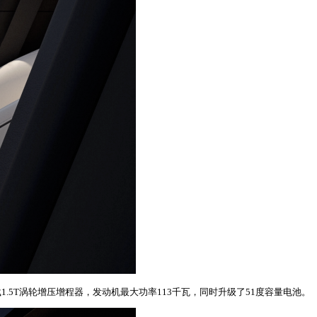
搭载1.5T涡轮增压增程器，发动机最大功率113千瓦，同时升级了51度容量电池。