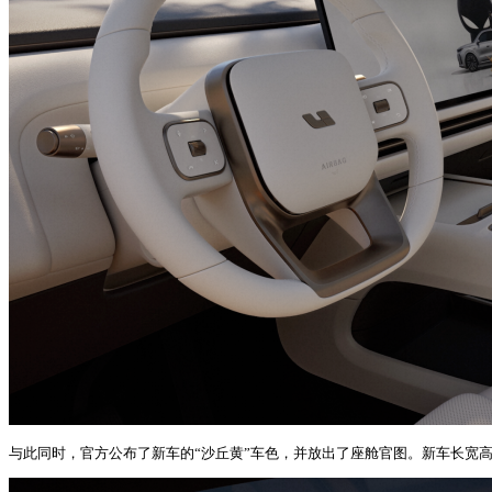
与此同时，官方公布了新车的“沙丘黄”车色，并放出了座舱官图。新车长宽高为 49