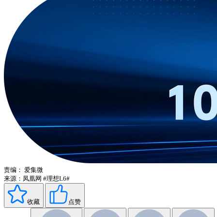
责编：
爱集微
来源：凤凰网
#理想L6#
收藏
点赞