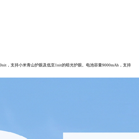
3500nit，支持小米青山护眼及低至1nit的暗光护眼。电池容量9000mAh，支持