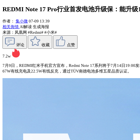
REDMI Note 17 Pro行业首发电池升级保：能升级1
作者：
集小微
07-09 13:39
相关舆情
AI解读
生成海报
来源：凤凰网
#Redmi#
#小米#
评论
收藏
点赞
7.2w
7月9日，REDMI红米手机官方宣布，Redmi Note 17系列将于7月14日19:
67W有线充电及22.5W有线反充，通过TÜV南德电池多维五星品质认证。