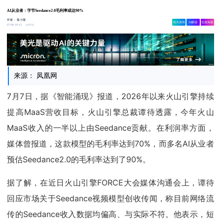
AI从业者：字节Seedance2.0毛利率或达90%
作者：
集小微
相关舆情
AI解读
生成海报
8840
07-09 10:15
来源： 凤凰网
7月7日，据《智能涌现》报道，2026年以来火山引擎持续
提高MaaS营收目标，火山引擎总裁谭待透露，今年火山
MaaS收入的一半以上由Seedance贡献。在利润率方面，
媒体曾报道，这款模型的毛利率达到70%，而多名AI从业者
预估Seedance2.0的毛利率达到了90%。
据了解，在近日火山引擎FORCE大会媒体沟通会上，谭待
回应市场关于Seedance视频模型创收传闻，称目前网络流
传的Seedance收入数据均偏高、与实际不符。他表示，短