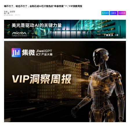
铜不行了、铝也不行了，金刚石成AI芯片散热的“终极答案”？ | VIP洞察周报
作者：
赵碧莹
相关舆情
AI解读
生成海报
陈一博
1.9w
07-09 08:00