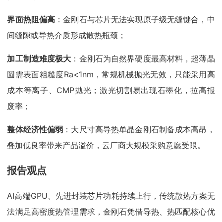
界面热阻偏高
：金刚石与芯片无法实现原子级无缝键合，中
间缝隙或导热介质形成散热瓶颈；
加工制造难度极大
：金刚石为自然界硬度最高材料，超薄晶
圆需表面粗糙度Ra<1nm，常规机械抛光无效，只能采用高
成本等离子、CMP抛光；激光切割易出现石墨化，拉高报
废率；
整体经济性偏弱
：大尺寸高导热单晶金刚石制备成本高昂，
叠加低良率带来产品溢价，云厂商大规模采购意愿受限。
报告观点
AI高端GPU、先进封装芯片功耗持续上行，传统散热方案无
法满足高密度热管理需求，金刚石凭借导热、热匹配核心优