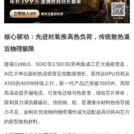
核心驱动：先进封装推高热负荷，传统散热逼
近物理极限
随着CoWoS、SOIC等2.5D/3D异构集成工艺大规模普及，
AI芯片单位面积热流密度呈指数级增长。英伟达GPU功耗从
A100的400W持续上行，新一代产品已突破1000W。局部
高温会提升漏电流、引发电迁移与热形变，缩短芯片寿命，
限制算力满负载输出。传统铜、铝、普通液冷材料热传导能
力不足，金刚石凭借独特物理属性成为适配超高功耗AI芯片
的新型散热材料。