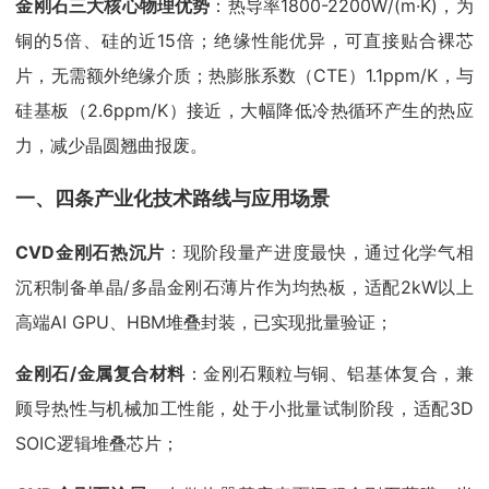
金刚石三大核心物理优势
：热导率1800-2200W/(m·K)，为
铜的5倍、硅的近15倍；绝缘性能优异，可直接贴合裸芯
片，无需额外绝缘介质；热膨胀系数（CTE）1.1ppm/K，与
硅基板（2.6ppm/K）接近，大幅降低冷热循环产生的热应
力，减少晶圆翘曲报废。
一、四条产业化技术路线与应用场景
CVD金刚石热沉片
：现阶段量产进度最快，通过化学气相
沉积制备单晶/多晶金刚石薄片作为均热板，适配2kW以上
高端AI GPU、HBM堆叠封装，已实现批量验证；
金刚石/金属复合材料
：金刚石颗粒与铜、铝基体复合，兼
顾导热性与机械加工性能，处于小批量试制阶段，适配3D
SOIC逻辑堆叠芯片；