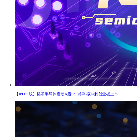
【IPO一线】韬润半导体启动A股IPO辅导 拟冲刺创业板上市