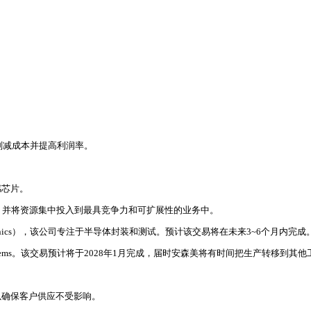
削减成本并提高利润率。
。
感芯片。
效率，并将资源集中投入到最具竞争力和可扩展性的业务中。
tronics），该公司专注于半导体封装和测试。预计该交易将在未来3~6个月内完成
ystems。该交易预计将于2028年1月完成，届时安森美将有时间把生产转移到其他
以确保客户供应不受影响。