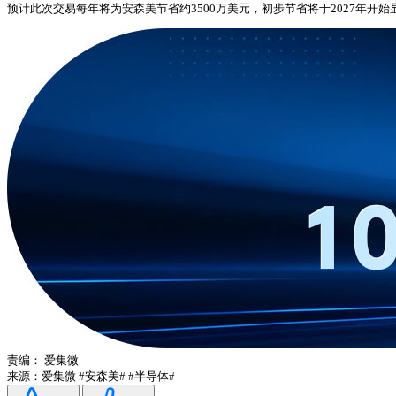
预计此次交易每年将为安森美节省约3500万美元，初步节省将于2027年开始
责编：
爱集微
来源：爱集微
#安森美#
#半导体#