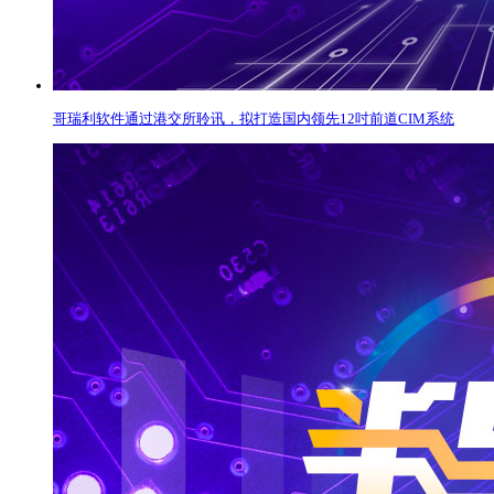
哥瑞利软件通过港交所聆讯，拟打造国内领先12吋前道CIM系统