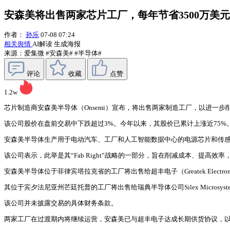
安森美将出售两家芯片工厂，每年节省3500万美元
作者：
孙乐
07-08 07:24
相关舆情
AI解读
生成海报
来源：爱集微
#安森美#
#半导体#
评论
收藏
点赞
1.2w
芯片制造商安森美半导体（Onsemi）宣布，将出售两家制造工厂，以进一步
该公司股价在盘前交易中下跌超过3%。今年以来，其股价已累计上涨近75%
安森美半导体生产用于电动汽车、工厂和人工智能数据中心的电源芯片和传
该公司表示，此举是其“Fab Right”战略的一部分，旨在削减成本、提高
安森美半导体位于菲律宾塔拉克省的工厂将出售给超丰电子（Greatek Elec
其位于宾夕法尼亚州芒廷托普的工厂将出售给瑞典半导体公司Silex Micros
该公司并未披露交易的具体财务条款。
两家工厂在过渡期内将继续运营，安森美已与超丰电子达成长期供货协议，