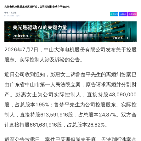
大洋电机控股股东涉离婚诉讼，公司控制权变动存不确定性
作者：
集小微
相关舆情
AI解读
生成海报
1w
07-07 23:13
2026年7月7日，中山大洋电机股份有限公司发布关于控股
股东、实际控制人涉及诉讼的公告。
近日公司收到通知，彭惠女士诉鲁楚平先生的离婚纠纷案已
由广东省中山市第一人民法院立案，原告请求离婚并分割财
产。彭惠女士为公司实际控制人，直接持股48,090,000
股，占总股本1.95%；鲁楚平先生为公司控股股东、实际控
制人，直接持股613,591,916股，占总股本24.87%。双方合
计直接持股661,681,916股，占总股本26.82%。
截至公告披露日，案件已受理但尚未开庭，无法判断涉案金