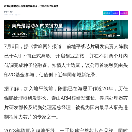
前海思鲲鹏总经理陈鹏低调创业，已完成种子轮融资
作者：
赵月
相关舆情
AI解读
生成海报
1.7w
07-07 16:25
7月6日，据《雷峰网》报道，前地平线芯片研发负责人陈鹏
已于4月下旬正式离职，开启创业之旅，并在不到两个月内
低调完成种子轮融资。知情人士透露，该公司首轮融资由头
部VC基金参与，估值创下近年同领域新纪录。
据了解，加入地平线前，陈鹏已在海思工作近20年，历任
鲲鹏处理器研发部长、泰山ARM核研发部长、昇腾处理器芯
片研发部长及鲲鹏处理器总经理，被视为国内最早从事先进
制程算力芯片的专家之一。
2023年陈鹏入职地平线，一手搭建完整芯片产品线，同时