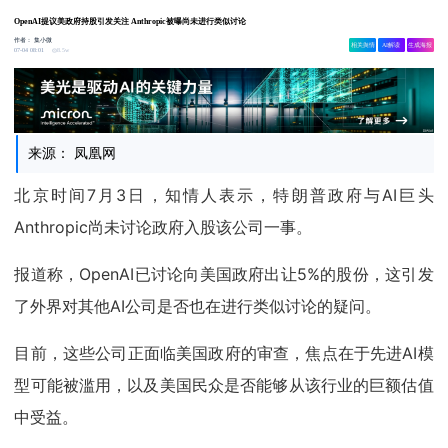
OpenAI提议美政府持股引发关注 Anthropic被曝尚未进行类似讨论
作者：
集小微
相关舆情
AI解读
生成海报
8.5w
07-04 08:01
来源： 凤凰网
北京时间7月3日，知情人表示，特朗普政府与AI巨头
Anthropic尚未讨论政府入股该公司一事。
报道称，OpenAI已讨论向美国政府出让5%的股份，这引发
了外界对其他AI公司是否也在进行类似讨论的疑问。
目前，这些公司正面临美国政府的审查，焦点在于先进AI模
型可能被滥用，以及美国民众是否能够从该行业的巨额估值
中受益。