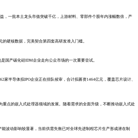
收益，一批本土龙头市值突破千亿，上游材料、零部件个股年内涨幅数倍，产
3.7亿元的硬核数据，完美契合第四套高研发准入门槛。
也是国产碳化硅IDM企业走向公众市场的一次重要尝试。
2家半导体拟IPO企业正在排队候审，合计拟募资1464亿元，覆盖芯片设计、
I为重点的嵌入式处理器领域的发展。随着需求的全面升级，不断推动嵌入式处
产能波动影响较显著，当前供需失衡已对全球先进制程芯片生产形成潜在制