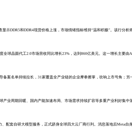
查显示DDR5和DDR4现货价格上涨，市场情绪指标维持“温和积极”。该行分析
26年第一季度全球晶圆代工2.0市场营收同比增长23%，达到860亿美元。这一增长主要
辅导备案名单持续拉长，31家覆盖全产业链的企业摩拳擦掌，吹响上市号角；另
全球产业周期回暖、国内产能加速布局、市场需求持续扩容等多重产业利好集中
闲置GPU算力、配套自研大模型服务，正式跻身全球四大云厂商行列。消息落地后Me