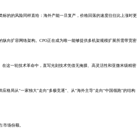
这类标的的风险同样直给：海外产能一旦复产，价格回落的速度往往比上涨时更
纵向扩容网络架构。CPO正在成为唯一能够提供多机架规模扩展所需带宽密
径。在这一轮技术革命中，直写光刻技术凭借无掩膜、高灵活性和亚微米级精密
供应格局从“一家独大”走向“多极竞逐”、从“海外主导”走向“中国领跑”的结构
抢占市场份额。