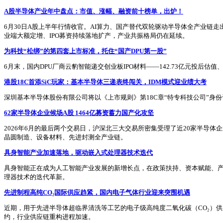
A股半导体产业年中盘点：市值、涨幅、融资前十榜单，出炉！
6月30日A股上半年行情收官。AI算力、国产替代双轮驱动半导体全产业
业端大额定增、IPO募资持续落地扩产，产业共振格局仍在延续。
为科技“松绑”的第四套上市标准，托住“国产DPU第一股”
6月末，国内DPU厂商云豹智能递交创业板IPO材料——142.73亿元投后估值
港股18C首添SiC玩家：基本半导体三递表终闯关，IDM模式迎业绩大考
深圳基本半导体股份有限公司将以《上市规则》第18C章“特专科技公司”身份
62家半导体企业候场A股 1464亿募资蓄力国产化攻坚
2026年6月的最后两个交易日，沪深北三大交易所密集受理了近20家半导体
晶圆制造、设备材料、先进封测全产业链。
具身智能产业加速落地，驱动嵌入式处理器技术迭代
具身智能正在成为人工智能产业发展的新增长点，在政策扶持、资本赋能、产
理器技术的迭代革新。
先进制程高纯CO₂国际供应趋紧，国内电子气体行业迎来突围机遇
近期，用于先进半导体超临界清洗等工艺的电子级高纯度二氧化碳（CO₂）
约，行业供应链重构进程加速。