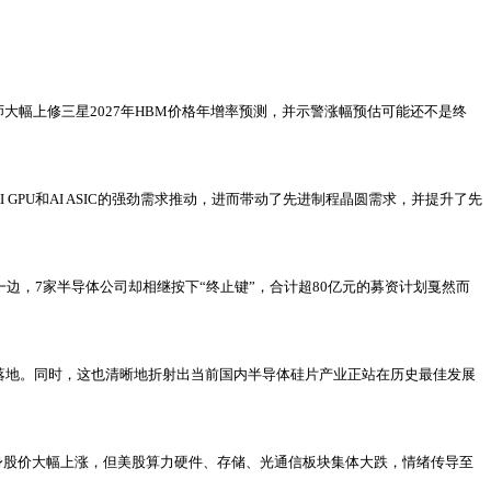
师大幅上修三星2027年HBM价格年增率预测，并示警涨幅预估可能还不是终
由AI GPU和AI ASIC的强劲需求推动，进而带动了先进制程晶圆需求，并提升了先
一边，7家半导体公司却相继按下“终止键”，合计超80亿元的募资计划戛然而
落地。同时，这也清晰地折射出当前国内半导体硅片产业正站在历史最佳发展
ta自身股价大幅上涨，但美股算力硬件、存储、光通信板块集体大跌，情绪传导至