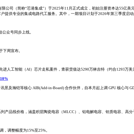
有限公司（简称“芯港集成”）于2025年11月正式成立，初始注册资本达55
球客户提供专业的集成电路代工服务。其中，一期项目计划于2026年第三季度启动
微信公众号同步上线。
能于下周宣布。
人工智能（AI）芯片走私案件，查获货值达5290万林吉特（约合1293万美元
10%
讯景及瀚铠等核心 AIB(Add-in-Board) 合作伙伴，自本月起上调 GPU 
系列产品线价格，涵盖积层陶瓷电容（MLCC）、铝电解电容、钽质电容、高
调，调整幅度为15%至25%。