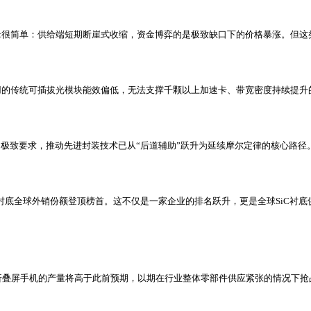
辑很简单：供给端短期断崖式收缩，资金博弈的是极致缺口下的价格暴涨。但
的传统可插拔光模块能效偏低，无法支撑千颗以上加速卡、带宽密度持续提升的
提出极致要求，推动先进封装技术已从“后道辅助”跃升为延续摩尔定律的核心路
电型衬底全球外销份额登顶榜首。这不仅是一家企业的排名跃升，更是全球SiC衬底
其中折叠屏手机的产量将高于此前预期，以期在行业整体零部件供应紧张的情况下