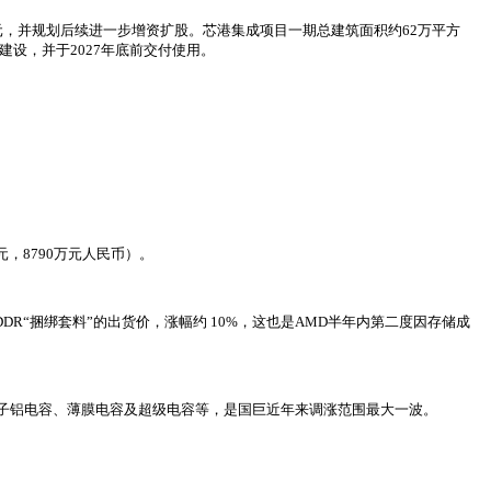
亿美元，并规划后续进一步增资扩股。芯港集成项目一期总建筑面积约62万平方
建设，并于2027年底前交付使用。
，8790万元人民币）。
核心与 GDDR“捆绑套料”的出货价，涨幅约 10%，这也是AMD半年内第二度因存储成
分子铝电容、薄膜电容及超级电容等，是国巨近年来调涨范围最大一波。