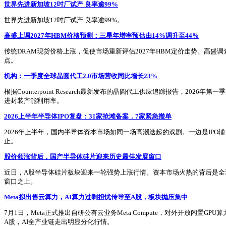
世界先进新加坡12吋厂试产 良率逾99%
世界先进新加坡12吋厂试产 良率逾99%。
高盛上调2027年HBM价格预测：三星年增率预估由14%调升至44%
传统DRAM现货价格上涨，促使市场重新评估2027年HBM定价走势。高盛调
点。
机构：一季度全球晶圆代工2.0市场营收同比增长23%
根据Counterpoint Research最新发布的晶圆代工供应追踪报告，20
进封装产能利用率。
2026上半年半导体IPO复盘：31家抢滩备案，7家紧急撤单
2026年上半年，国内半导体资本市场如同一场高潮迭起的戏剧。一边是IPO
止。
股价领涨背后，国产半导体硅片迎来历史最佳发展窗口
近日，A股半导体硅片板块迎来一轮强势上涨行情。资本市场火热的背后是
窗口之上。
Meta拟出售云算力，AI算力过剩担忧传导至A股，板块抛压集中
7月1日，Meta正式推出自研公有云业务Meta Compute，对外开放
A股，AI全产业链走出明显分化行情。