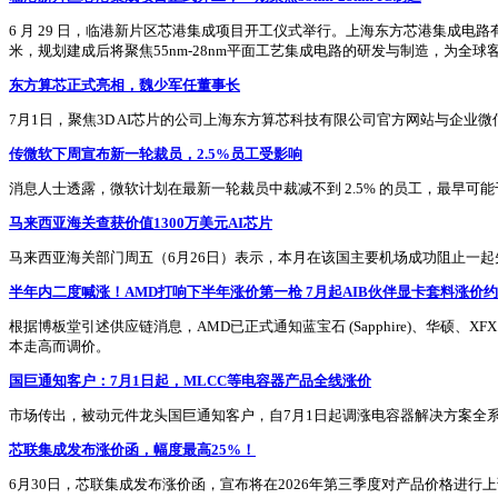
6 月 29 日，临港新片区芯港集成项目开工仪式举行。上海东方芯港集成电路
米，规划建成后将聚焦55nm-28nm平面工艺集成电路的研发与制造，为全
东方算芯正式亮相，魏少军任董事长
7月1日，聚焦3D AI芯片的公司上海东方算芯科技有限公司官方网站与企业
传微软下周宣布新一轮裁员，2.5%员工受影响
消息人士透露，微软计划在最新一轮裁员中裁减不到 2.5% 的员工，最早可
马来西亚海关查获价值1300万美元AI芯片
马来西亚海关部门周五（6月26日）表示，本月在该国主要机场成功阻止一起先进
半年内二度喊涨！AMD打响下半年涨价第一枪 7月起AIB伙伴显卡套料涨价约
根据博板堂引述供应链消息，AMD已正式通知蓝宝石 (Sapphire)、华硕、XFX 
本走高而调价。
国巨通知客户：7月1日起，MLCC等电容器产品全线涨价
市场传出，被动元件龙头国巨通知客户，自7月1日起调涨电容器解决方案全
芯联集成发布涨价函，幅度最高25%！
6月30日，芯联集成发布涨价函，宣布将在2026年第三季度对产品价格进行上