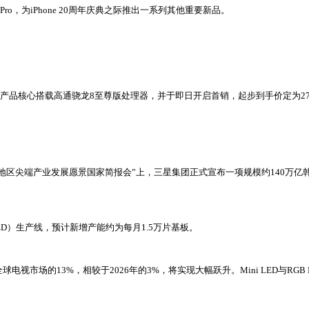
Pro，为iPhone 20周年庆典之际推出一系列其他重要新品。
布，该产品核心搭载高通骁龙8至尊版处理器，并于即日开启首销，起步到手价定为
地区尖端产业发展愿景国家简报会”上，三星集团正式宣布一项规模约140万亿
D）生产线，预计新增产能约为每月1.5万片基板。
据全球电视市场的13%，相较于2026年的3%，将实现大幅跃升。Mini LED