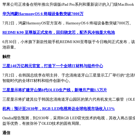
苹果公司正准备在明年推出升级版iPad Pro系列和重新设计的入门级MacBook 
华为鸿蒙HarmonyOS 6 终端设备数突破7000万
7月2日，鸿蒙HarmonyOS官方宣布，HarmonyOS 6 终端设备数突破7000万。
REDMI K90 至尊版正式发布，回归骁龙芯，配齐风冷独显大电池
6月30日，小米旗下新款性能手机REDMI K90至尊版于今日晚间正式发
池容量。
触控
三星140万亿韩元官宣，打造下一个全球IT材料与组件中心
7月2日，在韩国总统李在明主持、于忠清南道牙山三星显示工厂举行的“忠清
智能时代的全球IT材料和组件创新中心。
三星显示将扩建牙山第6代OLED生产线，新增月产能1.5万片
三星显示将扩建其位于韩国忠清南道牙山园区的第六代有机发光二极管（OLE
机构：预计至2030年，RGB LED电视将达全球电视市场收入13%
Omdia报告预测，到2030年，采用RGB LED背光技术的电视，其收入将占
益等优势，有效弥补了OLED技术的固有局限。
通信