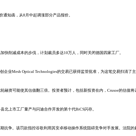
的涨价通知函，从8月中起调涨部分产品报价。
加快削减成本的步伐，计划裁员多达10万人，同时关闭德国四家工厂。
sh Optical Technologies的交易已获得监管批准，为这笔交易扫清
此轮融资可能使其估值翻三倍。投资者预计，包括新投资在内，Crusoe的估值将
县北上市工厂量产与闪迪合作开发的第十代BiCS闪存。
款提起长期抗争。该罚款指控谷歌利用其安卓移动操作系统阻碍竞争对手发展。法