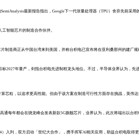
iAnalysis最新报告指出，Google下一代张量处理器（TPU）舍弃先前采用
定制人工智能芯片的制造合作伙伴。
芯片制造商正从中国台湾来到美国，并称台积电已宣布将在亚利桑那州的建厂规
化推进，目标2027年量产，剑指台积电先进制程龙头地位。不过，半导体业界认为
用四个GPU计算芯粒，以追求更高性能。但由于该方案在制造可行性方面存在挑战，
通每年都会在骁龙峰会发表新款5G旗舰芯片，业界认为，此次将端出以台积电2nm打
344）入列，双方启动「世纪大合作」，携手挥军AI相关应用，助益台积电取得