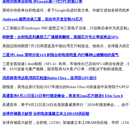
英特尔抢单台积电 夺Google新一代TPU封装订单
英特尔传抢单台积电成功，拿下Google先进封装大单。外媒引述知名研究机构Sem
Anthropic据悉洽谈三星，拟合作开发定制AI芯片
人工智能公司Anthropic PBC据悉正与三星电子洽谈，计划将后者作为其
特朗普：台积电亚利桑那工厂规模将翻倍，美国芯片市占率或将达50%
美国总统特朗普7月1日再度提及中国台湾芯片制造业。他表示，全球最大的
三星冲1.4nm 英特尔攻14A 剑指台积电很明显 内行曝神山难憾动的底气
三星全面加速1.4nm制程（SF1.4）布局，市场传出已启动SF1.4商业
率、EUV设备与量产规模，能否取得AI大客户订单，仍取决于制程成熟度。
消息称英伟达取消四芯粒版Rubin Ultra，改用双GPU设计
据报道，英伟达原计划在2027年推出的Rubin Ultra AI加速器中采
高通宣布9月22日至24日举行骁龙峰会，将发布2nm芯片骁龙8 Elite Gen 6
高通宣布，将于9月22日至24日在美国夏威夷举行「2026年骁龙峰会」。由于高
全球存储器大缺货 台积电加速建立本土DRAM供应链
全球存储器大缺货，台积电（2330）加速建立本土DRAM供应链，华邦（2