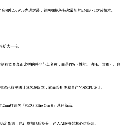
的台积电CoWoS先进封装，转向拥抱英特尔最新的EMIB - T封装技术。
模扩大一倍。
，先进制程竞赛真正比拼的并非节点名称，而是PPA（性能、功耗、面积）、良
英伟达据称已取消四计算芯粒版本，转而采用更易量产的双GPU设计。
造的「骁龙8 Elite Gen 6」系列新品。
更稳定货源，也让华邦脱胎换骨，跨入AI服务器核心供应链。