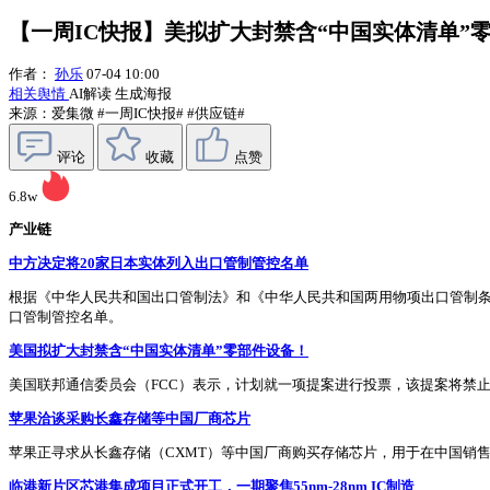
【一周IC快报】美拟扩大封禁含“中国实体清单”
作者：
孙乐
07-04 10:00
相关舆情
AI解读
生成海报
来源：爱集微
#一周IC快报#
#供应链#
评论
收藏
点赞
6.8w
产业链
中方决定将20家日本实体列入出口管制管控名单
根据《中华人民共和国出口管制法》和《中华人民共和国两用物项出口管制条
口管制管控名单。
美国拟扩大封禁含“中国实体清单”零部件设备！
美国联邦通信委员会（FCC）表示，计划就一项提案进行投票，该提案将禁
苹果洽谈采购长鑫存储等中国厂商芯片
苹果正寻求从长鑫存储（CXMT）等中国厂商购买存储芯片，用于在中国销
临港新片区芯港集成项目正式开工，一期聚焦55nm-28nm IC制造