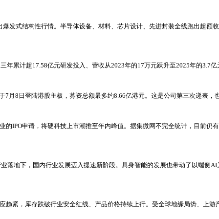
链走出爆发式结构性行情。半导体设备、材料、芯片设计、先进封装全线跑出超额
、三年累计超17.58亿元研发投入、营收从2023年的17万元跃升至2025年的
于7月8日登陆港股主板，募资总额最多约8.66亿港元。这是公司第三次递表，
企业的IPO申请，将硬科技上市潮推至年内峰值。据集微网不完全统计，目前仍有6
业落地下，国内行业发展迈入提速新阶段。具身智能的发展也带动了以端侧A
供应趋紧，库存跌破行业安全红线、产品价格持续上行。受全球地缘局势、上游