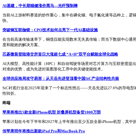
AI基建，中长期稳健涨价黑马—光纤预制棒
当前AI上游材料赛道的炒作重心，集中在磷化铟、电子氟化液等品种上，逻
快。
突破铜互联枷锁：CPO技术如何点亮下一代AI基础设施
在当前高速传输速率下，铜缆仅能实现数米无失真传输；而当下数据中心通用
度和能效的解决方案。
芯碁微装登陆港交所首日大涨超七成 “A+H”双平台赋能全球化战略
AI大模型、高性能计算（HPC）和自动驾驶等场景对芯片算力与互联密度
对准的优势，成为先进封装图形化工序中的关键使能技术。
全球供应格局攻守易形：从天岳先进登顶看中国SiC产业结构性共振
SiC衬底行业在2025年迎来了一个标志性拐点——天岳先进以27.6%的导
性转折。
终端
苹果将推出5款全新iPhone机型 折叠屏机型备货1000万部
苹果计划在今年下半年和2027年上半年推出至少五款全新iPhone机型，
传苹果明年将推出新款iPad Pro和MacBook Pro