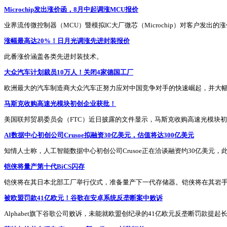
Microchip发出涨价函，8月中起调涨MCU报价
业界流传微控制器（MCU）暨模拟IC大厂微芯（Microchip）对客户发出
涨幅最高达20%！日月光调涨先进封装报价
此番涨价涵盖各类先进封装技术。
大众汽车计划裁员10万人！关闭4家德国工厂
欧洲最大的汽车制造商大众汽车正努力应对中国竞争对手的快速崛起，并大幅
马斯克收购高速光模块初创企业获批！
美国联邦贸易委员会（FTC）近日披露的文件显示，马斯克收购高速光模块初创企业Me
AI数据中心初创公司Crusoe拟融资30亿美元，估值将达300亿美元
知情人士称，人工智能数据中心初创公司Crusoe正在洽谈融资约30亿美元，
铠侠将量产第十代BiCS闪存
铠侠将在其日本北部工厂举行仪式，准备量产下一代存储器。铠侠将在其岩手
被欧盟罚款41亿欧元！谷歌在安卓系统反垄断案中败诉
Alphabet旗下谷歌公司败诉，未能就欧盟创纪录的41亿欧元反垄断罚