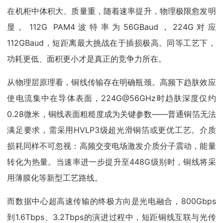
在机柜中体积大、质量重，随着速率提升，物理极限愈发明
显。112G PAM4波特率为56GBaud，224G对应
112GBaud，短距离最大挑战在于插损极高。同等工艺下，
功耗更低、面积更小才是真正的竞争力所在。
从物理层原理看，铜线传输存在明确瓶颈。高频下趋肤效应
使电流集中在导体表面，224G@56GHz时趋肤深度仅约
0.28微米，铜线表面粗糙度成为关键参数——普通铜箔无法
满足要求，需采用HVLP3级超光滑铜箔或更优工艺。介质
损耗同样不可忽视：高频交变电场激发介质分子震动，能量
转化为热量。当速率进一步提升至448G级别时，铜线将采
用薄膜化等新型工艺路线。
而数据中心超高速传输的终极方向是光电融合，800Gbps
到1.6Tbps、3.2Tbps的演进过程中，短距铜线互联与光传