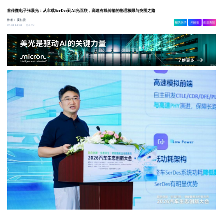
首传微电子张晨光：从车载SerDes到AI光互联，高速有线传输的物理极限与突围之路
作者：
黄仁贵
相关舆情
AI解读
生成海报
4.5w
07-04 14:03