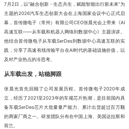
7月2日，以“融合创新・生态共生，赋能智能出行新未来”为
主题的2026汽车生态创新大会在上海国家会议中心正式启
幕，首传微电子（常州）有限公司CEO张晨光会上带来《AI
高速互联——从车载和机器人网络到数据中心》主题演讲。
他结合首传微电子从车载SerDes到数据中心高速互联的实
践，分享了高速有线传输平台在AI时代的基础设施价值，以
及对产业热点的冷思考。
从车载出发，站稳脚跟
张晨光首先回顾了公司发展历程。首传微电子2020年成
立，经历了2021至2023年的车规芯片热潮，是目前国内具
备车载SerDes芯片大批量量产能力、累计出货超过百万颗
的两家厂商之一。研发团队分布在中国上海、美国达拉斯和
荷兰。