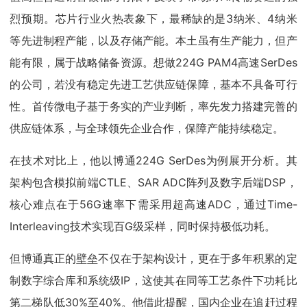
烈预期。芯片行业火热表象下，最稀缺的是3纳米、4纳米
等先进制程产能，以及存储产能。本土虽有生产能力，但产
能有限，属于战略储备资源。想做224G PAM4高速SerDes
的公司，若没有稳定先进工艺供应链保障，基本不具备可行
性。首传微电子基于务实的产业判断，率先发力搭建完善的
供应链体系，与全球领先企业合作，保障产能持续稳定。
在技术对比上，他以博通224G SerDes为例展开分析。其
架构包含模拟前端CTLE、SAR ADC阵列及数字后端DSP，
核心难点在于56G速率下需采用超高速ADC，通过Time-
Interleaving技术实现百G级采样，同时保持极低功耗。
但博通真正的壁垒不仅在于架构设计，更在于多年积累的定
制数字综合库和系统级IP，这使其在同等工艺条件下功耗比
第二梯队低30%至40%。他借此提醒，国内企业在追赶过程