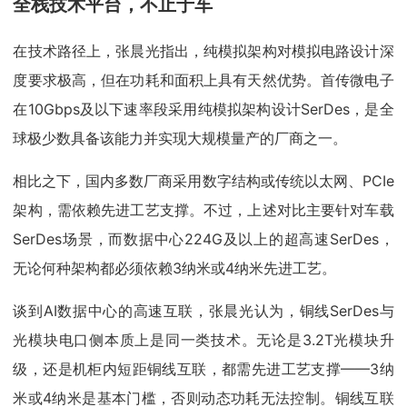
全栈技术平台，不止于车
在技术路径上，张晨光指出，纯模拟架构对模拟电路设计深
度要求极高，但在功耗和面积上具有天然优势。首传微电子
在10Gbps及以下速率段采用纯模拟架构设计SerDes，是全
球极少数具备该能力并实现大规模量产的厂商之一。
相比之下，国内多数厂商采用数字结构或传统以太网、PCIe
架构，需依赖先进工艺支撑。不过，上述对比主要针对车载
SerDes场景，而数据中心224G及以上的超高速SerDes，
无论何种架构都必须依赖3纳米或4纳米先进工艺。
谈到AI数据中心的高速互联，张晨光认为，铜线SerDes与
光模块电口侧本质上是同一类技术。无论是3.2T光模块升
级，还是机柜内短距铜线互联，都需先进工艺支撑——3纳
米或4纳米是基本门槛，否则动态功耗无法控制。铜线互联