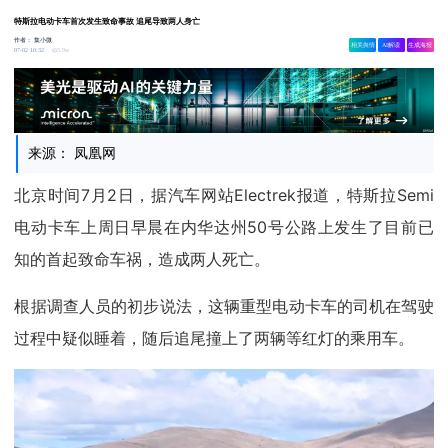
特斯拉电动卡车首次发生致命事故 追尾导致两人身亡
作者：
集小微
相关舆情
AI解读
生成海报
5.9w
07-02 10:32
来源： 凤凰网
北京时间7月2日，据汽车网站Electrek报道，特斯拉Semi
电动卡车上周日早晨在内华达州50号公路上发生了目前已
知的首起致命车祸，造成两人死亡。
根据调查人员的初步说法，这辆重型电动卡车的司机在驾驶
过程中疑似睡着，随后追尾撞上了两辆等红灯的乘用车。