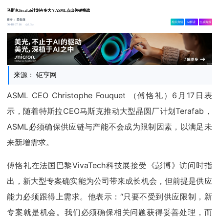
马斯克Terafab计划有多大？ASML点出关键挑战
作者：
爱集微
相关舆情
AI解读
生成海报
1.5w
06-18 07:16
来源： 钜亨网
ASML CEO Christophe Fouquet （傅恪礼）6月17日表
示，随着特斯拉CEO马斯克推动大型晶圆厂计划Terafab，
ASML必须确保供应链与产能不会成为限制因素，以满足未
来新增需求。
傅恪礼在法国巴黎VivaTech科技展接受《彭博》访问时指
出，新大型专案确实能为公司带来成长机会，但前提是供应
能力必须跟得上需求。他表示：“只要不受到供应限制，新
专案就是机会。我们必须确保相关问题获得妥善处理，而