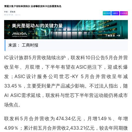
博通大客户传转单英特尔 业者曝联发科卡位扮重要角色
作者：
爱集微
相关舆情
AI解读
生成海报
2.1w
06-12 07:26
来源： 工商时报
IC设计族群5月营收陆续出炉，联发科10日公告5月合并营
收呈年、月双增，下半年有望在ASIC挹注下，迎成长爆
发；ASIC设计服务公司世芯-KY 5月合并营收呈年减
33.45％，主要受到量产产品减少影响。不过法人指出，随
AI ASIC需求延续，联发科与世芯下半年营运动能仍将成市
场焦点。
联发科5月合并营收为474.34亿元，月增1.49％、年增
4.99％；累计前五月合并营收2,433.21亿元，较去年同期微