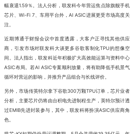
幅衰退1.59％。法人分析，联发科今年营运焦点除旗舰手机
芯片、Wi-Fi 7、车用平台外，AI ASIC进展更受市场高度关
注。
近期博通于财报会议中首度透露，大客户正寻找其他供应
商，引发市场对联发科大谈更多谷歌客制化TPU的想像空
间。法人指出，联发科近年积极扩大高效能运算与资料中心
ASIC布局。若AI ASIC专案顺利放量，将有助降低手机景气
循环对营运的影响，并推升产品组合与长线评价。
另外，市场传英特尔拿下谷歌300万颗TPU订单，芯片业者
分析，主要芯片仍将由台积电先进制程生产，英特尔预计透
过EMIB先进封装参与，其中，联发科将扮演ASIC供应商角
色。
世芯-KY短期仍处营运调整期，5月合并营收19.35亿元，年