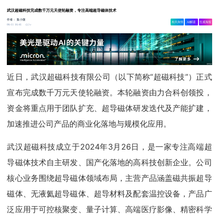
武汉超磁科技完成数千万元天使轮融资，专注高端超导磁体技术
作者：
集小微
相关舆情
AI解读
生成海报
2w
06-11 16:41
近日，武汉超磁科技有限公司（以下简称“超磁科技”）正式
宣布完成数千万元天使轮融资。本轮融资由力合科创领投，
资金将重点用于团队扩充、超导磁体研发迭代及产能扩建，
加速推进公司产品的商业化落地与规模化应用。
武汉超磁科技成立于2024年3月26日，是一家专注高端超
导磁体技术自主研发、国产化落地的高科技创新企业。公司
核心业务围绕超导磁体领域布局，主营产品涵盖磁共振超导
磁体、无液氦超导磁体、超导材料及配套温控设备，产品广
泛应用于可控核聚变、量子计算、高端医疗影像、精密科学