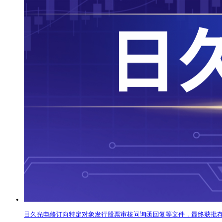
日久光电修订向特定对象发行股票审核问询函回复等文件，最终获批