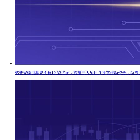
铭普光磁拟募资不超12.83亿元，投建三大项目并补充流动资金，尚