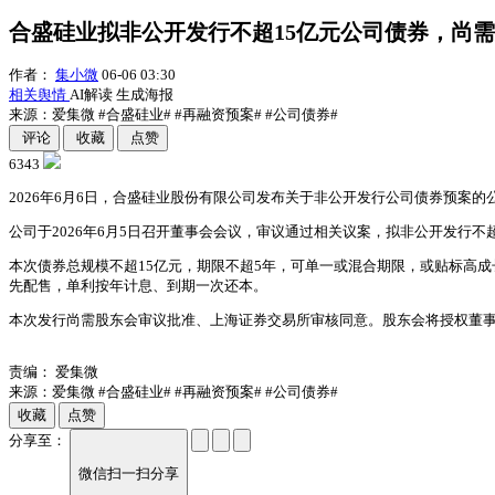
合盛硅业拟非公开发行不超15亿元公司债券，尚
作者：
集小微
06-06 03:30
相关舆情
AI解读
生成海报
来源：爱集微
#合盛硅业#
#再融资预案#
#公司债券#
评论
收藏
点赞
6343
2026年6月6日，合盛硅业股份有限公司发布关于非公开发行公司债券预案的
公司于2026年6月5日召开董事会会议，审议通过相关议案，拟非公开发行
本次债券总规模不超15亿元，期限不超5年，可单一或混合期限，或贴标高
先配售，单利按年计息、到期一次还本。
本次发行尚需股东会审议批准、上海证券交易所审核同意。股东会将授权董事
责编：
爱集微
来源：爱集微
#合盛硅业#
#再融资预案#
#公司债券#
收藏
点赞
分享至：
微信扫一扫分享