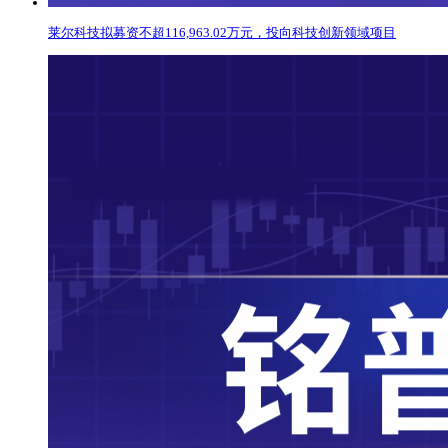
莱尔科技拟募资不超116,963.02万元，投向科技创新领域项目