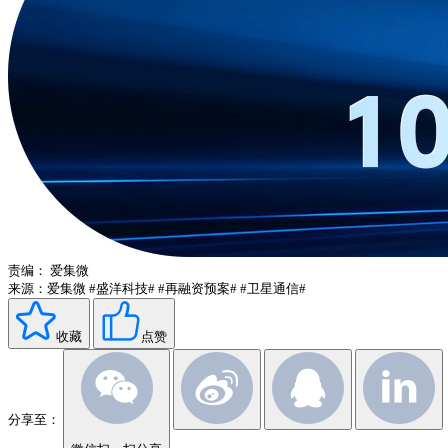
责编：
爱集微
来源：爱集微
#盛洋科技#
#再融资预案#
#卫星通信#
收藏
点赞
分享至：