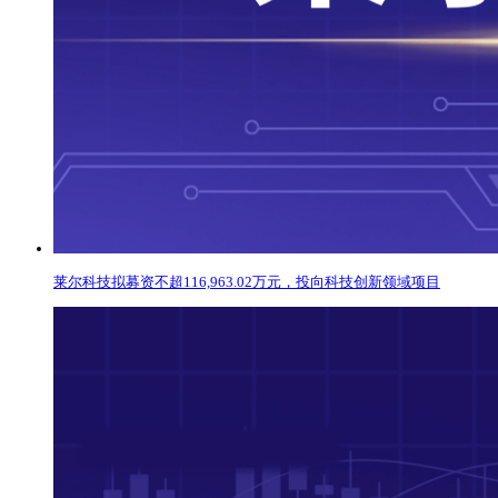
莱尔科技拟募资不超116,963.02万元，投向科技创新领域项目