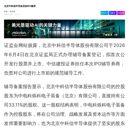
北京中科信半导体启动IPO辅导
作者：
李正操
相关舆情
AI解读
生成海报
1.6w
06-05 15:39
证监会网站披露，北京中科信半导体股份有限公司于2026
年6月4日在北京证监局正式办理辅导备案登记，拟首次公
开发行股票并上市。中信建投证券担任本次IPO辅导券商，
负责对公司进行上市前的规范辅导工作。
辅导备案报告显示，北京中科信半导体股份有限公司的控股
股东为中电科烁科电子装备（北京）有限公司，直接持有公
司33.11%的股权。这一股权结构表明，中电科烁科电子装备
作为控股股东，将在公司治理、战略发展及资本运作等方面
发挥重要影响力，也为北京中科信半导体提供了坚实的股东