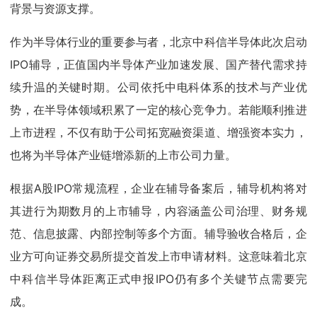
背景与资源支撑。
作为半导体行业的重要参与者，北京中科信半导体此次启动
IPO辅导，正值国内半导体产业加速发展、国产替代需求持
续升温的关键时期。公司依托中电科体系的技术与产业优
势，在半导体领域积累了一定的核心竞争力。若能顺利推进
上市进程，不仅有助于公司拓宽融资渠道、增强资本实力，
也将为半导体产业链增添新的上市公司力量。
根据A股IPO常规流程，企业在辅导备案后，辅导机构将对
其进行为期数月的上市辅导，内容涵盖公司治理、财务规
范、信息披露、内部控制等多个方面。辅导验收合格后，企
业方可向证券交易所提交首发上市申请材料。这意味着北京
中科信半导体距离正式申报IPO仍有多个关键节点需要完
成。