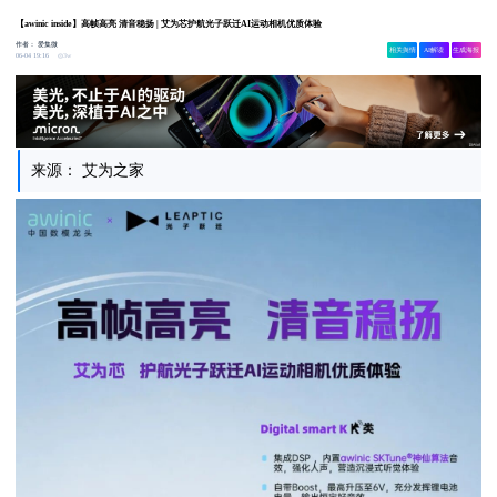
【awinic inside】高帧高亮 清音稳扬 | 艾为芯护航光子跃迁AI运动相机优质体验
作者：
爱集微
相关舆情
AI解读
生成海报
3w
06-04 19:16
来源： 艾为之家