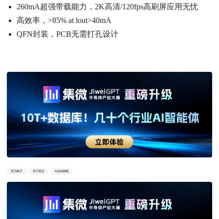
260mA超强带载能力，2K高清/120fps高刷屏应用无忧
高效率，>85% at lout>40mA
QFN封装，PCB无需打孔设计
艾为电子
光子跃迁
AI运动相机