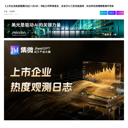
【上市企业热度观测日志】6月4日：华虹公司即将更名，京东方A/三安光电涨停，长光华芯拟增资惟清半导体
作者：
赵碧莹
相关舆情
AI解读
生成海报
2w
06-04 18:04