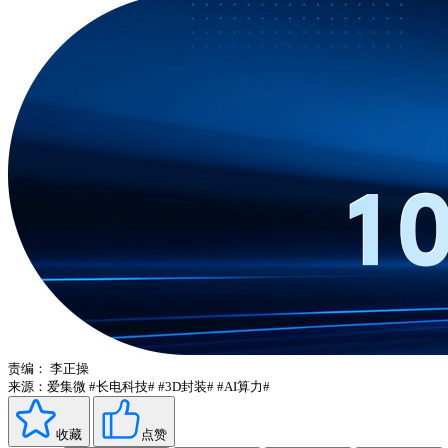
责编：
李正操
来源：爱集微
#长电科技#
#3D封装#
#AI算力#
收藏
点赞