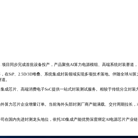
，项目同步完成首批设备投产，产品聚焦AI算力电源模组、高端系统封装赛道，
SiP、2.5D/3D堆叠、系统集成封装领域实现多项技术落地。伴随全球AI
赛道。
集成芯片、高端消费电子SoC提供一站式封装测试服务。相较于传统分立封装
外算力芯片企业增量订单。当前海外头部封测厂商产能满载、交付周期拉长，
公司在国内先进封测龙头地位，依托3D集成产能优势深度绑定AI电源芯片产业