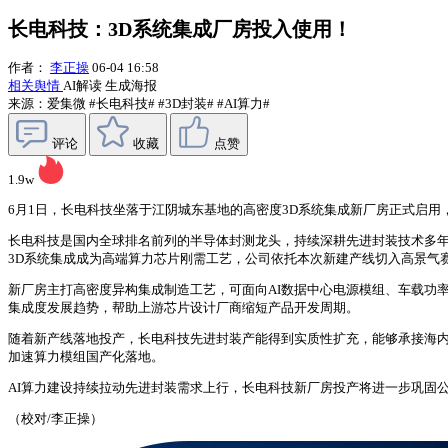
长电科技：3D系统集成厂房投入使用！
作者：
李正操
06-04 16:58
相关舆情
AI解读
生成海报
来源：爱集微
#长电科技#
#3D封装#
#AI算力#
评论
收藏
点赞
1.9w
6月1日，长电科技坐落于江阴城东基地的高密度3D系统集成新厂房正式启用
长电科技是国内全球排名前列的半导体封测龙头，持续深耕先进封装技术多年，在
3D系统集成成为高端算力芯片刚需工艺，公司依托本次新建产线切入高景气
新厂房主打高密度异构集成制造工艺，可面向AI数据中心电源模组、车载功率
集成度发展趋势，帮助上游芯片设计厂商缩短产品开发周期。
随着新产线落地投产，长电科技先进封装产能得到实质性扩充，能够承接海内
加速算力模组国产化落地。
AI算力建设持续拉动先进封装需求上行，长电科技新厂房投产将进一步巩固
（校对/李正操）