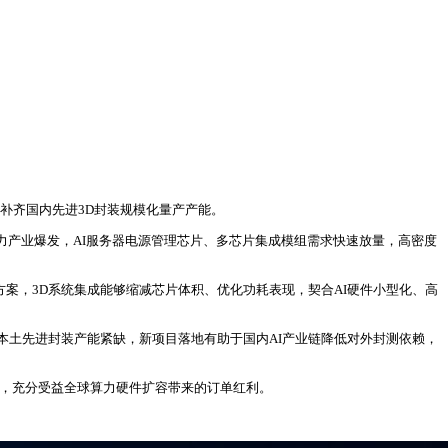
补齐国内先进3D封装规模化量产产能。
算力产业爆发，AI服务器电源管理芯片、多芯片集成模组需求快速放量，高密度
方案，3D系统集成能够缩减芯片体积、优化功耗表现，契合AI硬件小型化、高
本土先进封装产能紧缺，新项目落地有助于国内AI产业链降低对外封测依赖，
链，充分受益全球算力硬件扩容带来的订单红利。