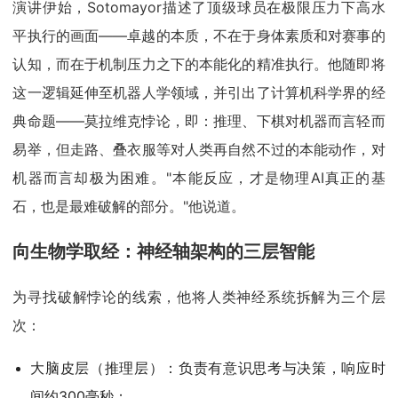
演讲伊始，Sotomayor描述了顶级球员在极限压力下高水
平执行的画面——卓越的本质，不在于身体素质和对赛事的
认知，而在于机制压力之下的本能化的精准执行。他随即将
这一逻辑延伸至机器人学领域，并引出了计算机科学界的经
典命题——莫拉维克悖论，即：推理、下棋对机器而言轻而
易举，但走路、叠衣服等对人类再自然不过的本能动作，对
机器而言却极为困难。"本能反应，才是物理AI真正的基
石，也是最难破解的部分。"他说道。
向生物学取经：神经轴架构的三层智能
为寻找破解悖论的线索，他将人类神经系统拆解为三个层
次：
大脑皮层（推理层）：负责有意识思考与决策，响应时
间约300毫秒；