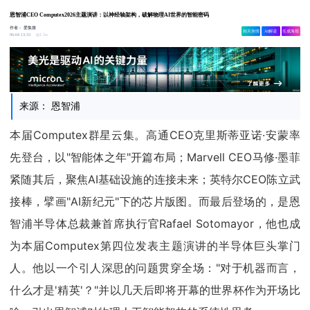
恩智浦CEO Computex2026主题演讲：以神经轴架构，破解物理AI世界的智能密码
作者：
爱集微
相关舆情
AI解读
生成海报
1.5w
06-04 13:33
来源： 恩智浦
本届Computex群星云集。高通CEO克里斯蒂亚诺·安蒙率
先登台，以"智能体之年"开篇布局；Marvell CEO马修·墨菲
紧随其后，聚焦AI基础设施的连接未来；英特尔CEO陈立武
接棒，擘画"AI新纪元"下的芯片版图。而最后登场的，是恩
智浦半导体总裁兼首席执行官Rafael Sotomayor，他也成
为本届Computex第四位发表主题演讲的半导体巨头掌门
人。他以一个引人深思的问题贯穿全场："对于机器而言，
什么才是'精英'？"并以几天后即将开幕的世界杯作为开场比