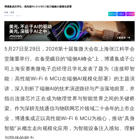
博通集成吕学礼：高性能Wi-Fi 6 MCU助力端侧AI规模化部署
作者：
孙乐
相关舆情
AI解读
生成海报
3.2w
06-04 18:13
5月27日至29日，2026第十届集微大会在上海张江科学会
堂隆重举行。在备受瞩目的“端侧AI峰会”上，博通集成子公
司上海安赛奥微电子总经理吕学礼发表了题为《连接即智
能：高性能Wi-Fi 6 MCU在端侧AI规模化部署》的主题演
讲，深入剖析了端侧AI的技术演进路径与产业落地前景，并
指出连接芯片正在成为物理世界与智能世界之间的关键桥
梁。作为深耕无线通信与物联网芯片领域二十余年的上市企
业，博通集成正以高性能Wi-Fi 6 MCU为核心，推动“具身
智能”从概念走向规模化应用，为智能设备注入感知、理解
与陪伴的能力。