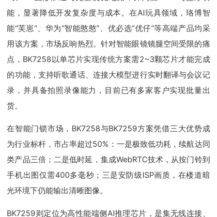
能，显著降低开发复杂度与成本。在AI玩具领域，珞博智
能“芙崽”、华为“智能憨憨”、优必选“优仔”等高端产品均采
用该方案，市场反响热烈。针对智能眼镜镜腿空间受限的痛
点，BK7258以单芯片实现传统方案需2~3颗芯片才能完成
的功能，支持听歌通话、连接大模型进行实时翻译与会议记
录，并具备拍照录像能力，目前已有多家客户实现批量出
货。
在智能门锁市场，BK7258与BK7259方案凭借三大优势成
为行业标杆，市占率超过50%：一是极致低功耗，续航达同
类产品三倍；二是低时延，集成WebRTC技术，从按门铃到
手机出图仅需400多毫秒；三是安防级ISP画质，在楼道暗
光环境下仍能输出清晰图像。
BK7259则定位为高性能端侧AI推理芯片，是集无线连接、