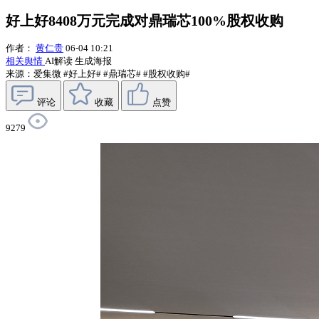
好上好8408万元完成对鼎瑞芯100%股权收购
作者：
黄仁贵
06-04 10:21
相关舆情
AI解读
生成海报
来源：爱集微
#好上好#
#鼎瑞芯#
#股权收购#
评论
收藏
点赞
9279