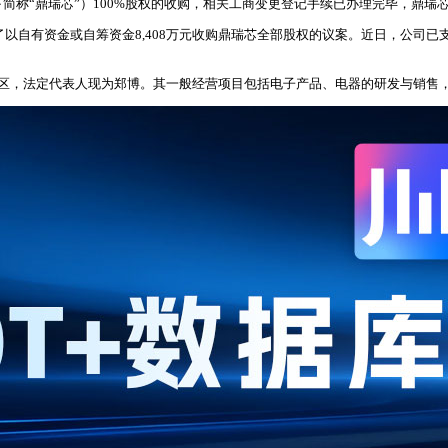
简称“鼎瑞芯”）100%股权的收购，相关工商变更登记手续已办理完毕，鼎瑞
过了以自有资金或自筹资金8,408万元收购鼎瑞芯全部股权的议案。近日，公
圳市龙华区，法定代表人现为郑博。其一般经营项目包括电子产品、电器的研发与销