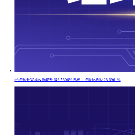
经纬辉开完成收购诺思微6.5806%股权，持股比例达28.6961%