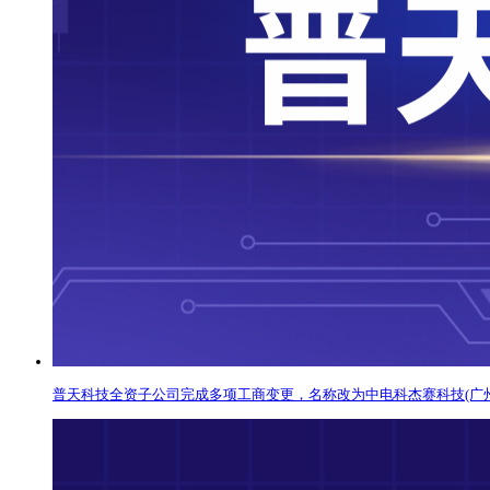
普天科技全资子公司完成多项工商变更，名称改为中电科杰赛科技(广