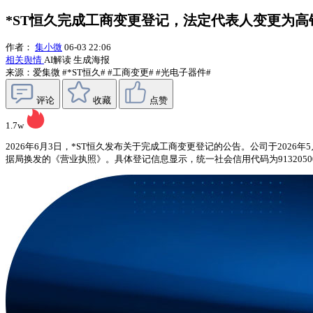
*ST恒久完成工商变更登记，法定代表人变更为高
作者：
集小微
06-03 22:06
相关舆情
AI解读
生成海报
来源：爱集微
#*ST恒久#
#工商变更#
#光电子器件#
评论
收藏
点赞
1.7w
2026年6月3日，*ST恒久发布关于完成工商变更登记的公告。公司于20
据局换发的《营业执照》。具体登记信息显示，统一社会信用代码为91320500