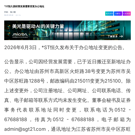
*ST恒久因经营发展需要变更办公地址
作者：
集小微
相关舆情
AI解读
生成海报
1.6w
06-03 20:42
2026年6月3日，*ST恒久发布关于办公地址变更的公告。
公告显示，公司因经营发展需要，已于近日搬迁至新地址办
公。办公地址由苏州市高新区火炬路38号变更为苏州市吴
中区苏旺路1288号，邮政编码由215011变更为215100。除
上述变更外，公司注册地址、公司网址、公司联系电话、传
真、电子邮箱等联系方式均未发生变化。董事会秘书及证券
事务代表联系地址同时变更，联系电话为0512 -
67688188，传真为0512 - 67688188，电子邮箱为
admin@sgt21.com，通讯地址为江苏省苏州市吴中区苏旺