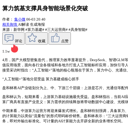
算力筑基支撑具身智能场景化突破
作者：
集小微
06-03 20:40
相关舆情
AI解读
生成海报
来源：新华网
#算力基建#
#三大运营商#
#具身智能#
评论
收藏
点赞
1.1w
4月，国产大模型密集迭代，推理算力效率显著提升，DeepSeek、智谱G
值应用场景，面向各行业各领域和各地方打造人工智能标杆应用，加快引导
接受采访时指出：“人工智能+”落地的核心瓶颈在于算力，算力中心、光通
“人工智能+”落地分层受益 算力基建成核心抓手
盘和林将AI产业链划分为上、中、下游三个层级：上游是芯片、光通信等配件
盘和林认为，短期来看，上游算力基础设施最先受益。盘和林指出，当前AI应
算厂商具有直接产业意义：算力需求的持续释放将带动数据中心建设、光模
中期来看，中游算力运营方将迎来爆发式增长。盘和林特别强调，具备算力、网
的计算能力以类似“流量包”的形式明码标价销售。盘和林表示：“三大运营商
务，即对外输出标准化、可计量的AI计算能力去开辟全新的业务增长空间。