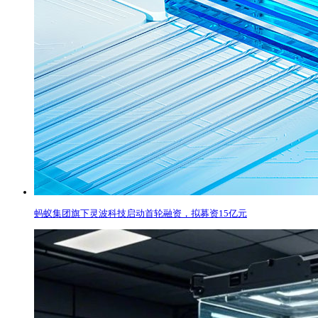
蚂蚁集团旗下灵波科技启动首轮融资，拟募资15亿元