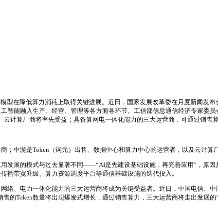
LM等模型在降低算力消耗上取得关键进展。近日，国家发展改革委在月度新闻发
人工智能融入生产、经营、管理等各方面各环节。工信部信息通信经济专家委员
信、云计算厂商将率先受益；具备算网电一体化能力的三大运营商，可通过销售算
商；中游是Token（词元）出售、数据中心和算力中心的运营者，以及云计算
用发展的模式与过去显著不同——“AI是先建设基础设施，再完善应用”，原因
块传输带宽升级、算力资源调度平台等通信基础设施的迭代投入。
络、电力一体化能力的三大运营商将成为关键受益者。近日，中国电信、中国移动
销售的Token数量将出现爆发式增长，通过销售算力，三大运营商将走出发展的