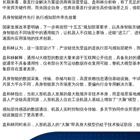
长期来看，垂直行业解决方案提供商将深度受益。盘和林分析称，有了充足的
中发挥关键作用。而央国企自身，也将在垂直行业诞生高价值场景之后，借助
具身智能硬件先行 执行感知部件率先放量
国家发展改革委明确，下一步将按照“十五五”规划部署要求，以具身智能关
身智能在不同场景中的通用能力，让机器人不仅能上赛场，还能“进工厂、进
速面向应用落地的技术创新。
盘和林认为，这一顶层设计下，产业链优先受益的是执行层与感知层硬件，
盘和林解释，通用AI大模型的数据大量来源于互联网公开信息，具备良好的
据通常不具备通用性，仅有部分关节运动数据存在复用可能，整机大模型基本
集群存在显著差异。
具身智能的数据采集、传输、存储与标注，高度依赖信息通信基础设施。中试
共算力平台不同，具身智能算力市场更为分散，更偏向行业专用解决方案。
盘和林指出，当前人形机器人发展的最大瓶颈并非技术本身，而是场景落地
器人产业链高度同源，人形机器人仅在工业机器人基础上增加了“大脑”模型
感知层传感器的数据通信、机器人实时控制信令传输、多关节协同作业所需的
础设施提出了更高要求。
盘和林同时表示，人形机器人的“大脑”即具身大模型仍处于技术验证阶段，