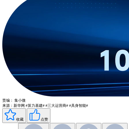
责编：
集小微
来源：新华网
#算力基建#
#三大运营商#
#具身智能#
收藏
点赞