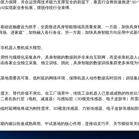
算力保障，并在运营商技术能力支撑安全的前提下，垂直行业将快速推进“AI+
AI实现新业务拓展，摆脱传统行业束缚。
键基础设施建设为抓手，全面推进具身智能领域高质量发展。一方面，加快具身
商场、进家庭”，加快融入各行各业。另一方面，加快具身智能方向应用中试基
而非机器人整机或大模型。
通用性与规模化采集条件。具身智能的数据则并非来自互联网，而是依靠机器
由各家企业独立采集、独立训练。因此，具身智能的数据训练集群更多体现为
基地需要高可靠、低时延的网络环境，保障机器人动作数据实时回传；训练集
难度大、替代价值不突出。在工厂场景中，传统工业机器人已形成成熟的性价比
，二者在执行层（电机、减速器）与感知层（3D视觉传感器、电子皮肤等）所
低时延网络将成为刚性需求。3D视觉传感器、力矩传感器、电子皮肤等感知
短期内难以快速成熟商用。中试基地的核心作用，是推动灵巧手、关节模组等关键