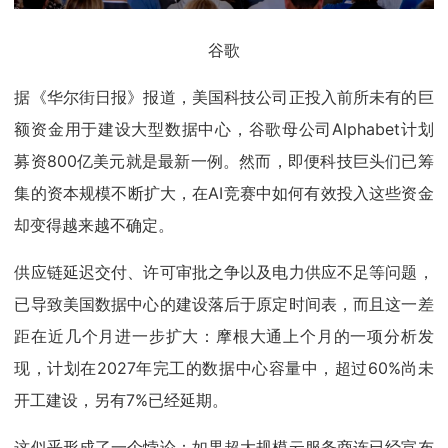
谷歌
据《华尔街日报》报道，美国科技公司正投入前所未有的巨
额资金用于建设大型数据中心，谷歌母公司Alphabet计划
募资800亿美元就是最新一例。然而，即便科技巨头们已筹
集的资本规模不断扩大，在AI竞赛中如何有效投入这些资金
却变得越来越不确定。
供应链延迟交付、许可审批之争以及电力供应不足等问题，
已导致美国数据中心的建设落后于原定时间表，而且这一差
距在近几个月进一步扩大：摩根大通上个月的一项分析发
现，计划在2027年完工的数据中心容量中，超过60%尚未
开工建设，另有7%已经延期。
这似乎形成了一个悖论：如果超大规模云服务商连已经宣布