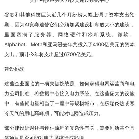
美国科技巨头大力投资建设数据中心
谷歌和其他科技巨头近几个月纷纷大幅上调了资本支出预
期，因为AI竞赛迫使它们必须加紧建设机库般大小的建筑，
里面塞满了服务器、网络硬件和冷却系统。微软、
Alphabet、Meta和亚马逊去年共投入了4100亿美元的资本
支出，预计今年将支出超过6700亿美元。
建设挑战
这些企业面临的一项关键挑战是，如何获得电网运营商和电
力公司批准，将数据中心接入电力系统。在这些庞大的设施
中，有些耗电量相当于一座中等规模城市，在极端炎热或寒
冷天气的用电高峰期，可能对电网造成压力。
部分建设延误还与评估流程的复杂性有关，需要判断某个具
体项目是否可能对电力系统造成影响。