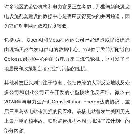
许多地区的监管机构和电力官员正在考虑，那些与新能源发
电设施配套建设的数据中心是否应获得更快的并网通道，因
为它们对电网的依赖程度较低。
包括xAI、OpenAI和Meta在内的公司已经建造或提议建造
由现场天然气发电供电的数据中心。xAI位于孟菲斯附近的
Colossus数据中心的部分电力来自燃气轮机，这引发了当
地居民和政策制定者对空气污染的担忧。
其他科技巨头则押注于核电，包括传统的大型反应堆以及众
多公司和创业公司正在开发的小型模块化反应堆。微软在
2024年与电力生产商Constellation Energy达成协议，重
启三里岛核电站未受损的反应堆。该核电站曾发生美国历史
上最严重的核事故。联邦监管机构本周已批准了该计划中的
部分内容。