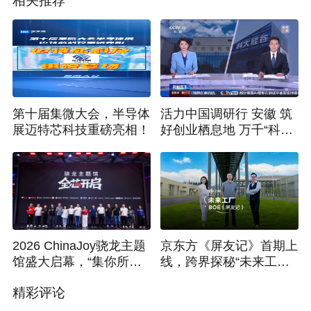
相关推荐
第十届集微大会，半导体
活力中国调研行 安徽 筑
展迈特芯科技重磅亮相！
好创业栖息地 万千“科
漂”逐梦来
2026 ChinaJoy骁龙主题
京东方《屏友记》首期上
馆盛大启幕，“集你所
线，跨界探秘“未来工
爱”解锁未来数字娱乐体
厂”硬核实力
精彩评论
验