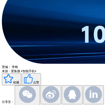
责编：
李梅
来源：爱集微
#智能手机#
收藏
点赞
分享至：