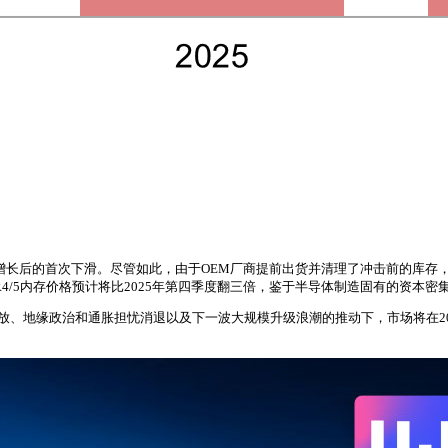
季度增长后的首次下滑。尽管如此，由于OEM厂商提前出货并清理了冲击前的库
度移动LPDDR4/5内存价格预计将比2025年第四季度翻三倍，鉴于半导体制造固有
被压抑的需求释放、地缘政治和通胀担忧消退以及下一波大规模升级浪潮的推动下，市场