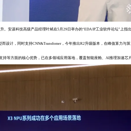
升。安谋科技高级产品经理叶斌在5月29日举办的“EDA IP工业软件论坛”上
模型而设计，同时支持CNN&Transfomer，今年推出R2升级版本，在峰
命周期支持等方面的核心优势，已在多领域应用落地，覆盖智能座舱、AI推理加速