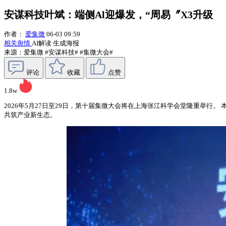
安谋科技叶斌：端侧Al迎爆发，“周易〞X3升级
作者：
爱集微
06-03 09:59
相关舆情
AI解读
生成海报
来源：爱集微
#安谋科技#
#集微大会#
评论
收藏
点赞
1.8w
2026年5月27日至29日，第十届集微大会将在上海张江科学会堂隆重举行。
共筑产业新生态。