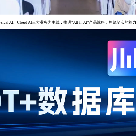
ysical AI、Cloud AI三大业务为主线，推进“All in AI”产品战略，构筑