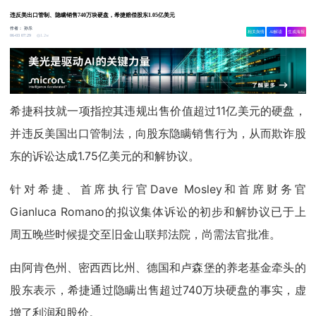
违反美出口管制、隐瞒销售740万块硬盘，希捷赔偿股东1.05亿美元
作者：
孙乐
相关舆情
AI解读
生成海报
1.2w
06-03 07:29
希捷科技就一项指控其违规出售价值超过11亿美元的硬盘，
并违反美国出口管制法，向股东隐瞒销售行为，从而欺诈股
东的诉讼达成1.75亿美元的和解协议。
针对希捷、首席执行官Dave Mosley和首席财务官
Gianluca Romano的拟议集体诉讼的初步和解协议已于上
周五晚些时候提交至旧金山联邦法院，尚需法官批准。
由阿肯色州、密西西比州、德国和卢森堡的养老基金牵头的
股东表示，希捷通过隐瞒出售超过740万块硬盘的事实，虚
增了利润和股价。