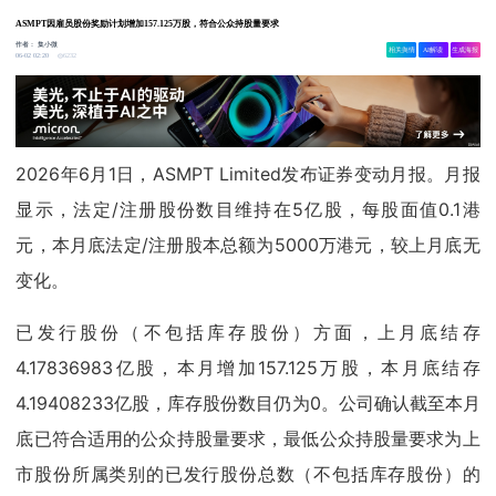
ASMPT因雇员股份奖励计划增加157.125万股，符合公众持股量要求
作者：
集小微
相关舆情
AI解读
生成海报
6232
06-02 02:20
2026年6月1日，ASMPT Limited发布证券变动月报。月报
显示，法定/注册股份数目维持在5亿股，每股面值0.1港
元，本月底法定/注册股本总额为5000万港元，较上月底无
变化。
已发行股份（不包括库存股份）方面，上月底结存
4.17836983亿股，本月增加157.125万股，本月底结存
4.19408233亿股，库存股份数目仍为0。公司确认截至本月
底已符合适用的公众持股量要求，最低公众持股量要求为上
市股份所属类别的已发行股份总数（不包括库存股份）的