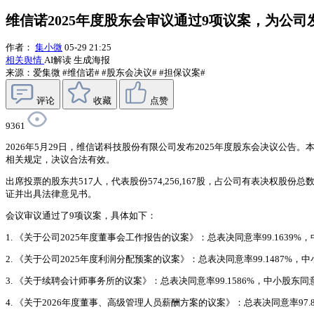
维信诺2025年度股东会审议通过9项议案，为公司
作者：
集小微
05-29 21:25
相关舆情
AI解读
生成海报
来源：爱集微
#维信诺#
#股东会决议#
#担保议案#
评论
收藏
点赞
9361
2026年5月29日，维信诺科技股份有限公司发布2025年度股东会决议公告
相关规定，决议合法有效。
出席投票的股东共517人，代表股份574,256,167股，占公司有表决权股份总
证并出具法律意见书。
会议审议通过了9项议案，具体如下：
1. 《关于公司2025年度董事会工作报告的议案》：总表决同意率99.1639%，中
2. 《关于公司2025年度利润分配预案的议案》：总表决同意率99.1487%，中小
3. 《关于续聘会计师事务所的议案》：总表决同意率99.1586%，中小股东同意率
4. 《关于2026年度董事、高级管理人员薪酬方案的议案》：总表决同意率97.8