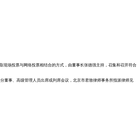
。会议采取现场投票与网络投票相结合的方式，由董事长张德强主持，召集和召开符合
09%。公司部分董事、高级管理人员出席或列席会议，北京市君致律师事务所指派律师见