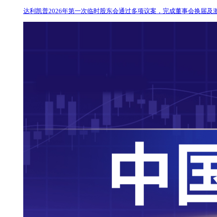
达利凯普2026年第一次临时股东会通过多项议案，完成董事会换届及