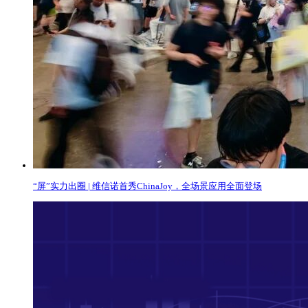
“屏”实力出圈 | 维信诺首秀ChinaJoy，全场景应用全面登场