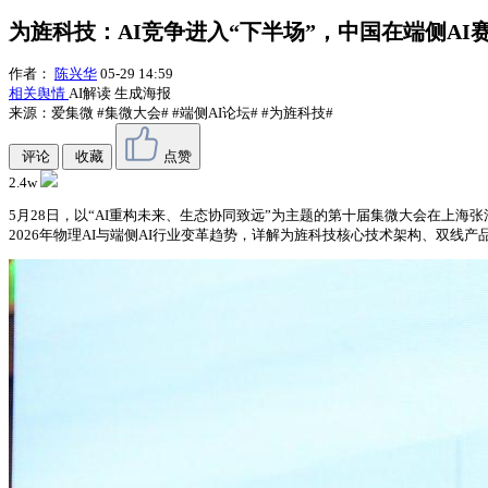
为旌科技：AI竞争进入“下半场”，中国在端侧A
作者：
陈兴华
05-29 14:59
相关舆情
AI解读
生成海报
来源：爱集微
#集微大会#
#端侧AI论坛#
#为旌科技#
评论
收藏
点赞
2.4w
5月28日，以“AI重构未来、生态协同致远”为主题的第十届集微大会在上海张江
2026年物理AI与端侧AI行业变革趋势，详解为旌科技核心技术架构、双