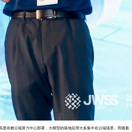
展高度依赖云端算力中心部署，大模型的落地应用大多集中在云端场景。而随着