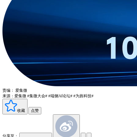
责编：
爱集微
来源：爱集微
#集微大会#
#端侧AI论坛#
#为旌科技#
收藏
点赞
分享至：