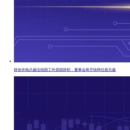
联创光电总裁伍锐因工作原因辞职，董事会将尽快聘任新总裁