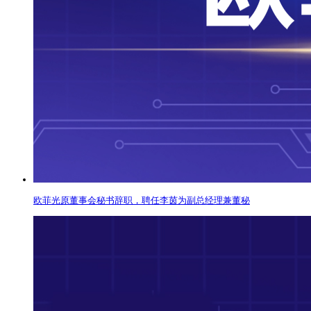
欧菲光原董事会秘书辞职，聘任李茵为副总经理兼董秘