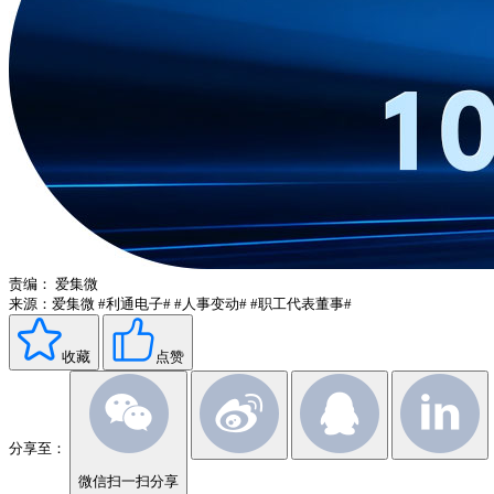
责编：
爱集微
来源：爱集微
#利通电子#
#人事变动#
#职工代表董事#
收藏
点赞
分享至：
微信扫一扫分享