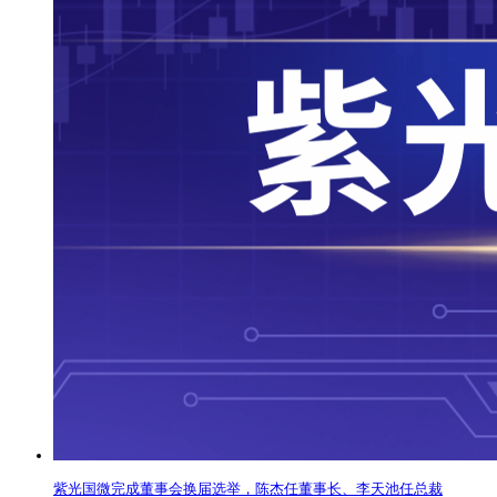
紫光国微完成董事会换届选举，陈杰任董事长、李天池任总裁