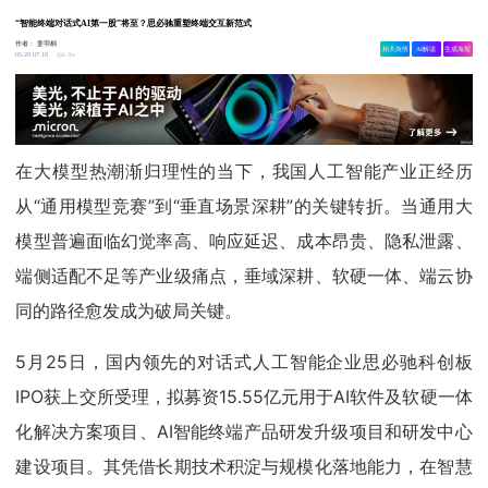
“智能终端对话式AI第一股”将至？思必驰重塑终端交互新范式
作者：
姜羽桐
相关舆情
AI解读
生成海报
6.8w
05-29 07:18
在大模型热潮渐归理性的当下，我国人工智能产业正经历
从“通用模型竞赛”到“垂直场景深耕”的关键转折。当通用大
模型普遍面临幻觉率高、响应延迟、成本昂贵、隐私泄露、
端侧适配不足等产业级痛点，垂域深耕、软硬一体、端云协
同的路径愈发成为破局关键。
5月25日，国内领先的对话式人工智能企业思必驰科创板
IPO获上交所受理，拟募资15.55亿元用于AI软件及软硬一体
化解决方案项目、AI智能终端产品研发升级项目和研发中心
建设项目。其凭借长期技术积淀与规模化落地能力，在智慧