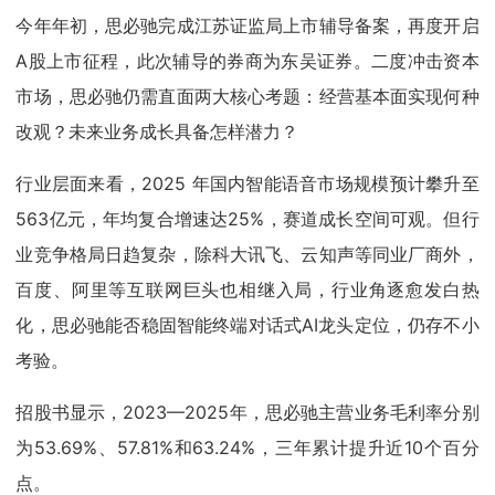
今年年初，思必驰完成江苏证监局上市辅导备案，再度开启
A股上市征程，此次辅导的券商为东吴证券。二度冲击资本
市场，思必驰仍需直面两大核心考题：经营基本面实现何种
改观？未来业务成长具备怎样潜力？
行业层面来看，2025 年国内智能语音市场规模预计攀升至
563亿元，年均复合增速达25%，赛道成长空间可观。但行
业竞争格局日趋复杂，除科大讯飞、云知声等同业厂商外，
百度、阿里等互联网巨头也相继入局，行业角逐愈发白热
化，思必驰能否稳固智能终端对话式AI龙头定位，仍存不小
考验。
招股书显示，2023—2025年，思必驰主营业务毛利率分别
为53.69%、57.81%和63.24%，三年累计提升近10个百分
点。