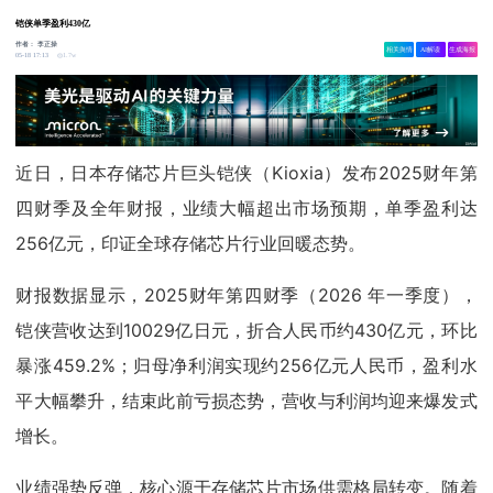
铠侠单季盈利430亿
作者：
李正操
相关舆情
AI解读
生成海报
1.7w
05-18 17:13
近日，日本存储芯片巨头铠侠（Kioxia）发布2025财年第
四财季及全年财报，业绩大幅超出市场预期，单季盈利达
256亿元，印证全球存储芯片行业回暖态势。
财报数据显示，2025财年第四财季（2026 年一季度），
铠侠营收达到10029亿日元，折合人民币约430亿元，环比
暴涨459.2%；归母净利润实现约256亿元人民币，盈利水
平大幅攀升，结束此前亏损态势，营收与利润均迎来爆发式
增长。
业绩强势反弹，核心源于存储芯片市场供需格局转变。随着