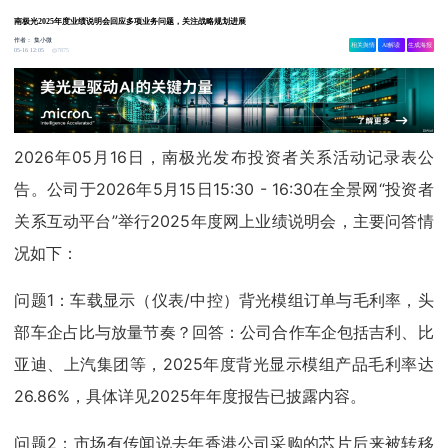
南极光2025年度业绩说明会回应多项业务问题，关注战略规划进展
作者：
集小微
相关舆情
AI解读
生成海报
7875
05-16 12:05
2026年05月16日，南极光发布投资者关系活动记录表公
告。公司于2026年5月15日15:30 - 16:30在全景网“投资者
关系互动平台”举行2025年度网上业绩说明会，主要问答情
况如下：
问题1：车载显示（仪表/中控）背光模组订单与毛利率，头
部车企占比与放量节奏？回答：公司合作车企包括吉利、比
亚迪、上汽集团等，2025年度背光显示模组产品毛利率达
26.86%，具体详见2025年年度报告已披露内容。
问题2：市场有传闻说去年香港公司采购的芯片后来被转移