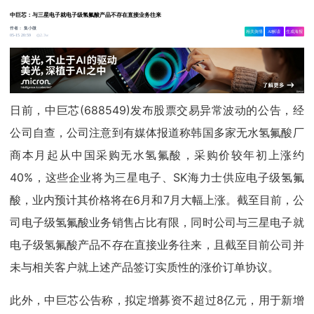
中巨芯：与三星电子就电子级氢氟酸产品不存在直接业务往来
作者：
集小微
相关舆情
AI解读
生成海报
2.3w
05-15 20:59
日前，中巨芯(688549)发布股票交易异常波动的公告，经
公司自查，公司注意到有媒体报道称韩国多家无水氢氟酸厂
商本月起从中国采购无水氢氟酸，采购价较年初上涨约
40%，这些企业将为三星电子、SK海力士供应电子级氢氟
酸，业内预计其价格将在6月和7月大幅上涨。截至目前，公
司电子级氢氟酸业务销售占比有限，同时公司与三星电子就
电子级氢氟酸产品不存在直接业务往来，且截至目前公司并
未与相关客户就上述产品签订实质性的涨价订单协议。
此外，中巨芯公告称，拟定增募资不超过8亿元，用于新增