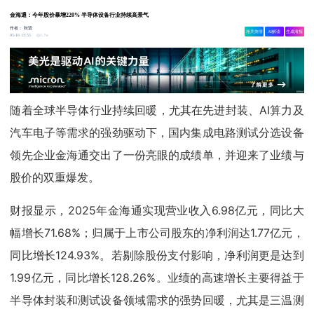
金海通：今年股价暴增220% 半导体设备行业持续高景气
作者：
秋贤
相关舆情
AI解读
生成海报
1.7w
05-16 13:55
随着全球半导体行业持续回暖，尤其在先进封装、AI算力及
汽车电子等需求的强劲驱动下，国内集成电路测试分选设备
领先企业金海通交出了一份亮眼的成绩单，并迎来了业绩与
股价的双重爆发。
财报显示，2025年金海通实现营业收入6.98亿元，同比大
幅增长71.68%；归属于上市公司股东的净利润达1.77亿元，
同比增长124.93%。若剔除股份支付影响，净利润更是达到
1.99亿元，同比增长128.26%。业绩的高速增长主要得益于
半导体封装和测试设备领域需求的强势回暖，尤其是三温测